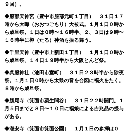
９回）。
◆服部天神宮（豊中市服部元町１丁目） ３１日１７
時から大晦（おおつごもり）大祓式。１月１日０時か
ら歳旦祭。１日は０時〜１６時半、２、３日は９時〜
１６時半に樽（たる）神酒を振る舞う。
◆千里天神（豊中市上新田１丁目） １月１日０時か
ら歳旦祭、１４日１９時半から大阪とんど祭。
◆呉服神社（池田市室町） ３１日２３時半から除夜
祭。１月１日０時から太鼓の音を合図に福火をたく。
８時から歳旦祭。
◆勝尾寺（箕面市粟生間谷） ３１日２２時開門。１
月５日までと８日〜１０日に福娘による吉兆品の授与
がある。
◆瀧安寺（箕面市箕面公園） １月１日の参拝は０