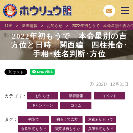
TOP
>
新着情報
>
お知らせ
>
2022年初もうで 本命星別の吉方
2022年初もうで 本命星別の吉
方位と日時 関西編 四柱推命･
手相･姓名判断･方位
2021年12月31日
カテゴリ
お知らせ
新着情報
イベント
キャンペーン
コラム
タグ
初詣で
初もうで吉方
京都府初もうで
奈良県初もうで
滋賀県初もうで
兵庫県初もうで