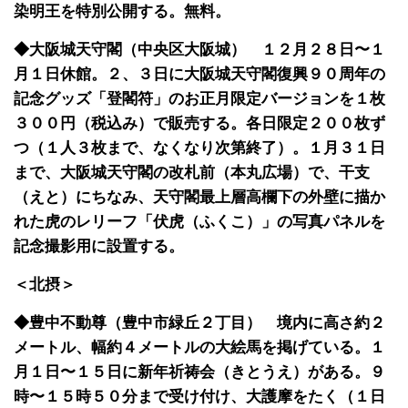
染明王を特別公開する。無料。
◆大阪城天守閣（中央区大阪城） １２月２８日〜１
月１日休館。２、３日に大阪城天守閣復興９０周年の
記念グッズ「登閣符」のお正月限定バージョンを１枚
３００円（税込み）で販売する。各日限定２００枚ず
つ（１人３枚まで、なくなり次第終了）。１月３１日
まで、大阪城天守閣の改札前（本丸広場）で、干支
（えと）にちなみ、天守閣最上層高欄下の外壁に描か
れた虎のレリーフ「伏虎（ふくこ）」の写真パネルを
記念撮影用に設置する。
＜北摂＞
◆豊中不動尊（豊中市緑丘２丁目） 境内に高さ約２
メートル、幅約４メートルの大絵馬を掲げている。１
月１日〜１５日に新年祈祷会（きとうえ）がある。９
時〜１５時５０分まで受け付け、大護摩をたく（１日