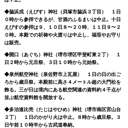
◆脇浜戎（えびす）神社（貝塚市脇浜３丁目） １日
０時から参拝できるが、甘酒のふるまいは中止。十日
えびすの参拝は９、１０日８〜２０時、１１日９〜２
０時。本殿での祈祷や火渡りは中止し、福笹やお守り
は販売。
◆開口（あぐち）神社（堺市堺区甲斐町東２丁） １
日２時から元旦祭、３日１０時から元始祭。
◆泉州航空神社（泉佐野市上瓦屋） １日の日の出ご
ろから歳旦祭。本殿前に高さ４メートル超の大門松を
飾る。三が日は境内にある航空関連の資料約４千点が
並ぶ航空資料館を開放する。
◆多治速比売（たじはやひめ）神社（堺市南区宮山台
２丁） １日のかがり火は中止。８時から歳旦祭。３
日午前１０時半から古武道奉納。