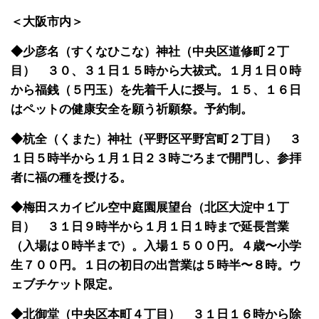
＜大阪市内＞
◆少彦名（すくなひこな）神社（中央区道修町２丁
目） ３０、３１日１５時から大祓式。１月１日０時
から福銭（５円玉）を先着千人に授与。１５、１６日
はペットの健康安全を願う祈願祭。予約制。
◆杭全（くまた）神社（平野区平野宮町２丁目） ３
１日５時半から１月１日２３時ごろまで開門し、参拝
者に福の種を授ける。
◆梅田スカイビル空中庭園展望台（北区大淀中１丁
目） ３１日９時半から１月１日１時まで延長営業
（入場は０時半まで）。入場１５００円。４歳〜小学
生７００円。１日の初日の出営業は５時半〜８時。ウ
ェブチケット限定。
◆北御堂（中央区本町４丁目） ３１日１６時から除