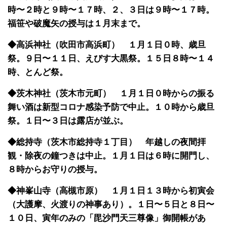
時〜２時と９時〜１７時、２、３日は９時〜１７時。
福笹や破魔矢の授与は１月末まで。
◆高浜神社（吹田市高浜町） １月１日０時、歳旦
祭。９日〜１１日、えびす大黒祭。１５日８時〜１４
時、とんど祭。
◆茨木神社（茨木市元町） １月１日０時からの振る
舞い酒は新型コロナ感染予防で中止。１０時から歳旦
祭。１日〜３日は露店が並ぶ。
◆総持寺（茨木市総持寺１丁目） 年越しの夜間拝
観・除夜の鐘つきは中止。１月１日は６時に開門し、
８時からお守りの授与。
◆神峯山寺（高槻市原） １月１日１３時から初寅会
（大護摩、火渡りの神事あり）。１日〜５日と８日〜
１０日、寅年のみの「毘沙門天三尊像」御開帳があ