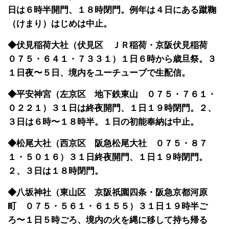
日は６時半開門、１８時閉門。例年は４日にある蹴鞠
（けまり）はじめは中止。
◆伏見稲荷大社（伏見区 ＪＲ稲荷・京阪伏見稲荷
０７５・６４１・７３３１）１日６時から歳旦祭。３
１日夜〜５日、境内をユーチューブで生配信。
◆平安神宮（左京区 地下鉄東山 ０７５・７６１・
０２２１）３１日は終夜開門、１日１９時閉門。２、
３日は６時〜１８時半。１日の初能奉納は中止。
◆松尾大社（西京区 阪急松尾大社 ０７５・８７
１・５０１６）３１日終夜開門、１日１９時閉門。
２、３日は１８時閉門。
◆八坂神社（東山区 京阪祇園四条・阪急京都河原
町 ０７５・５６１・６１５５）３１日１９時半ご
ろ〜１日５時ごろ、境内の火を縄に移して持ち帰る