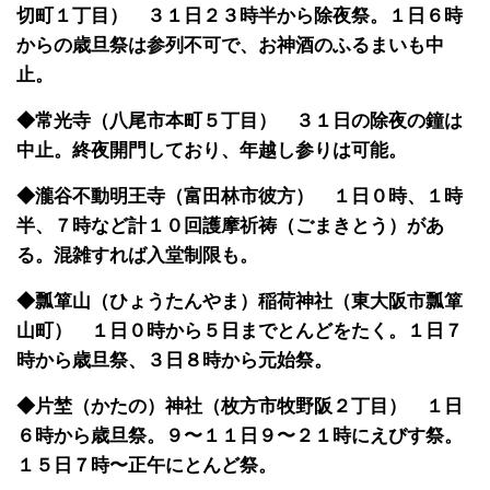
切町１丁目） ３１日２３時半から除夜祭。１日６時
からの歳旦祭は参列不可で、お神酒のふるまいも中
止。
◆常光寺（八尾市本町５丁目） ３１日の除夜の鐘は
中止。終夜開門しており、年越し参りは可能。
◆瀧谷不動明王寺（富田林市彼方） １日０時、１時
半、７時など計１０回護摩祈祷（ごまきとう）があ
る。混雑すれば入堂制限も。
◆瓢箪山（ひょうたんやま）稲荷神社（東大阪市瓢箪
山町） １日０時から５日までとんどをたく。１日７
時から歳旦祭、３日８時から元始祭。
◆片埜（かたの）神社（枚方市牧野阪２丁目） １日
６時から歳旦祭。９〜１１日９〜２１時にえびす祭。
１５日７時〜正午にとんど祭。