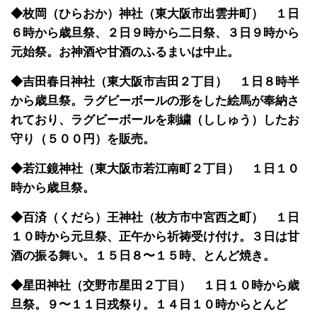
◆枚岡（ひらおか）神社（東大阪市出雲井町） １日
６時から歳旦祭、２日９時から二日祭、３日９時から
元始祭。お神酒や甘酒のふるまいは中止。
◆吉田春日神社（東大阪市吉田２丁目） １日８時半
から歳旦祭。ラグビーボールの形をした絵馬が奉納さ
れており、ラグビーボールを刺繍（ししゅう）したお
守り（５００円）を販売。
◆若江鏡神社（東大阪市若江南町２丁目） １日１０
時から歳旦祭。
◆百済（くだら）王神社（枚方市中宮西之町） １日
１０時から元旦祭、正午から祈祷受け付け。３日は甘
酒の振る舞い。１５日８〜１５時、とんど焼き。
◆星田神社（交野市星田２丁目） １日１０時から歳
旦祭。９〜１１日戎祭り。１４日１０時からとんど