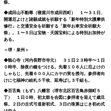
祭。
◆成田山不動尊（寝屋川市成田西町） １〜３１日、
開運厄よけと諸願成就を祈願する「新年特別大護摩供
修行」と交通安全を祈願する「新年お車安全祈願大
祭」。１〜５日は宝物・天国宝剣による特別お加持が
ある。
＜堺・泉州＞
◆観心寺（河内長野市寺元） ３１日２３時半〜１日
０時半、除夜の鐘をつける。先着１０８人に厄よけの
しゃもじ、先着６００人にカヤの実を授与。参拝者向
けに七福神の絵札５千枚、延寿ばし３千組も。
◆百舌鳥（もず）八幡宮（堺市北区百舌鳥赤畑町５
丁） １日０時、初太鼓を合図に参拝者を迎えて歳旦
祭。２日の古式弓道射初式、３日の珠算はじき初め式
は中止。