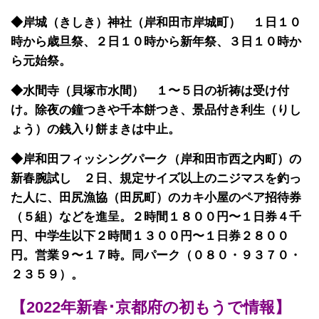
◆岸城（きしき）神社（岸和田市岸城町） １日１０
時から歳旦祭、２日１０時から新年祭、３日１０時か
ら元始祭。
◆水間寺（貝塚市水間） １〜５日の祈祷は受け付
け。除夜の鐘つきや千本餅つき、景品付き利生（りし
ょう）の銭入り餅まきは中止。
◆岸和田フィッシングパーク（岸和田市西之内町）の
新春腕試し ２日、規定サイズ以上のニジマスを釣っ
た人に、田尻漁協（田尻町）のカキ小屋のペア招待券
（５組）などを進呈。２時間１８００円〜１日券４千
円、中学生以下２時間１３００円〜１日券２８００
円。営業９〜１７時。同パーク（０８０・９３７０・
２３５９）。
【2022年新春･京都府の初もうで情報】