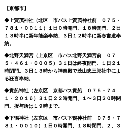
【京都市】
◆上賀茂神社（北区 市バス上賀茂神社前 ０７５・
７８１・００１１）１日０時開門、１８時閉門。２日
１３時半に新年能楽奉納、３日１２時半に新春書道奉
納。
◆北野天満宮（上京区 市バス北野天満宮前 ０７
５・４６１・０００５）３１日は終夜開門、１日２１
時閉門。３日１３時から神楽殿で茂山忠三郎社中によ
る狂言奉納。
◆貴船神社（左京区 京都バス貴船 ０７５・７４
１・２０１６）３１日２２時開門、１〜３日２０時閉
門。授与所は１９時まで。
◆下鴨神社（左京区 市バス下鴨神社前 ０７５・７
８１・００１０）１日０時開門、１８時閉門。２、３