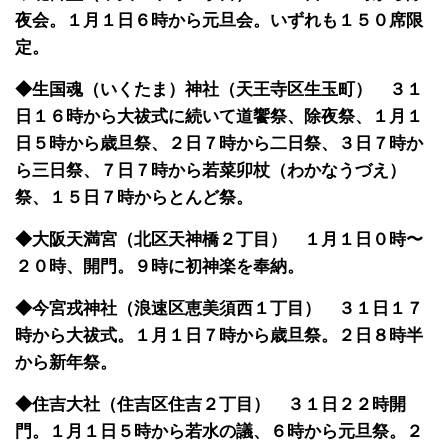
夜会。１月１日６時から元旦会。いずれも１５０席限
定。
◆生国魂（いくたま）神社（天王寺区生玉町） ３１
日１６時から大祓式に続いて道饗祭、除夜祭、１月１
日５時から歳旦祭、２日７時から二日祭、３日７時か
ら三日祭、７日７時から若菜卯杖（わかなうづえ）
祭、１５日７時からとんど祭。
◆大阪天満宮（北区天神橋２丁目） １月１日０時〜
２０時、開門。９時に初神楽を奉納。
◆今宮戎神社（浪速区恵美須西１丁目） ３１日１７
時から大祓式。１月１日７時から歳旦祭。２日８時半
から新年祭。
◆住吉大社（住吉区住吉２丁目） ３１日２２時開
門。１月１日５時から若水の議、６時から元旦祭。２