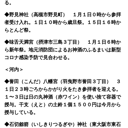
る。
◆野見神社（高槻市野見町） １月１日０時から参拝
者受け入れ。１日１０時から歳旦祭。１５日１６時か
らとんど祭。
◆味舌天満宮（摂津市三島３丁目） １月１日６時か
ら新年祭。地元消防団によるお神酒のふるまいは新型
コロナ感染予防で見合わせる。
＜河内＞
◆誉田（こんだ）八幡宮（羽曳野市誉田３丁目） ３
１日２３時ごろからかがり火をたき参拝者を迎える。
１〜３日は日の丸神酒（赤ワイン）を使い捨て容器で
授与。干支（えと）の土鈴１個１５００円は今月から
授与している。
◆石切劔箭（いしきりつるぎや）神社（東大阪市東石