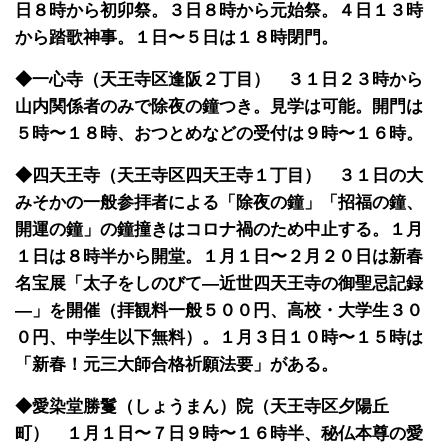
日８時から初卯祭。３日８時から元始祭。４日１３時
から踏歌神事。１日〜５日は１８時閉門。
◆一心寺（天王寺区逢阪２丁目） ３１日２３時から
山内関係者のみで除夜の鐘つき。見学は可能。開門は
５時〜１８時、おつとめなどの受付は９時〜１６時。
◆四天王寺（天王寺区四天王寺１丁目） ３１日の大
みそかの一般参拝者による「除夜の鐘」「招福の鐘、
開運の鐘」の鐘撞きはコロナ禍のため中止する。１月
１日は８時半から開堂。１月１日〜２月２０日は新春
名宝展「太子をしのびて―近世四天王寺の御聖忌記録
―」を開催（拝観料一般５００円、高校・大学生３０
０円、中学生以下無料）。１月３日１０時〜１５時は
「新春！元三大師合格祈願法要」がある。
◆愛染堂勝鬘（しょうまん）院（天王寺区夕陽丘
町） １月１日〜７日９時〜１６時半、秘仏本尊の愛