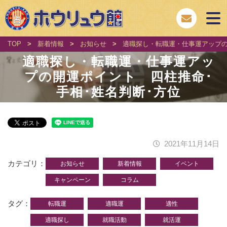
TOP
>
新着情報
>
お知らせ
>
適職探し・転職運・仕事運アップの
適職探し・転職運・仕事運アッ
プの開運ポイント 四柱推命･
手相･姓名判断･方位
2021年11月14日
カテゴリ
お知らせ
新着情報
イベント
キャンペーン
コラム
タグ
転職運
適職運
適性
適職探し
就職活動
就活運