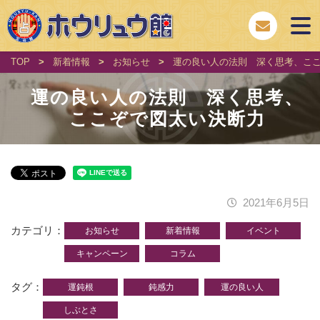
TOP
>
新着情報
>
お知らせ
>
運の良い人の法則 深く思考、こ
運の良い人の法則 深く思考、
ここぞで図太い決断力
2021年6月5日
カテゴリ
お知らせ
新着情報
イベント
キャンペーン
コラム
タグ
運鈍根
鈍感力
運の良い人
しぶとさ