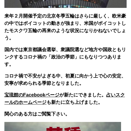
来年２月開催予定の北京冬季五輪はさらに厳しく、欧米豪
の中ではボイコットの動きが強まり、米国がボイコットし
たモスクワ五輪の再来のような状況になりかねないでしょ
う。
国内では東京都議会選挙、衆議院選など地方や国政ともリ
ンクするコロナ禍の「政治の季節」にもなりつつありま
す。
コロナ禍で不安がよぎる中、初夏に向かう上で心の安定、
安寧が求められる季節となりました。
宝琉館のFacebookページ
が新たにできました。
占いスク
ールのホームページ
も新たに立ち上げました。
関心のある方はご閲覧下さい。