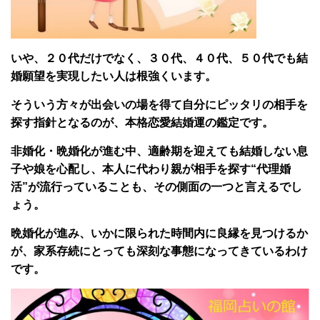
いや、２０代だけでなく、３０代、４０代、５０代でも結
婚願望を実現したい人は根強くいます。
そういう方々が出会いの場を得て自分にピッタリの相手を
探す指針となるのが、本格恋愛結婚運の鑑定です。
非婚化・晩婚化が進む中、適齢期を迎えても結婚しない息
子や娘を心配し、本人に代わり親が相手を探す“代理婚
活”が流行っていることも、その側面の一つと言えるでし
ょう。
晩婚化が進み、いかに限られた時間内に良縁を見つけるか
が、家系存続にとっても深刻な事態になってきているわけ
です。