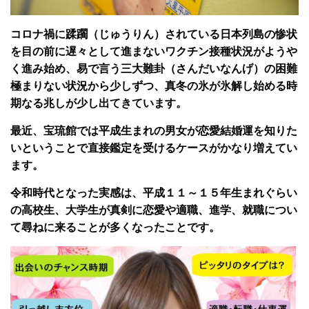
コロナ禍に蹂躙（じゅうりん）されている日本列島の惨状
を目の前に遅々として進まないワクチン接種状況がようや
く進み始め、易で言う三大難卦（さんだいなんげ）の困難
極まりない状況から少しずつ、真冬の氷が氷解し始める時
期なる兆しが少し出てきています。
最近、宝琉館では平成生まれの男女が恋愛結婚運を知りた
いということで直接鑑定を受けるケースがかなり増えてい
ます。
令和時代となった実感は、平成１１～１５年生まれぐらい
の高校生、大学生が真剣に恋愛や適職、進学、就職につい
て尋ねに来ることが多くなったことです。