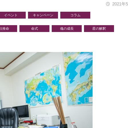
2021年
イベント
キャンペーン
コラム
柱推命
命式
魂の成長
星の解釈