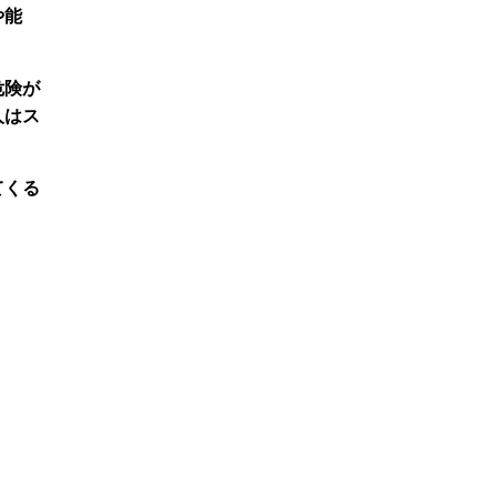
や能
危険が
人はス
てくる