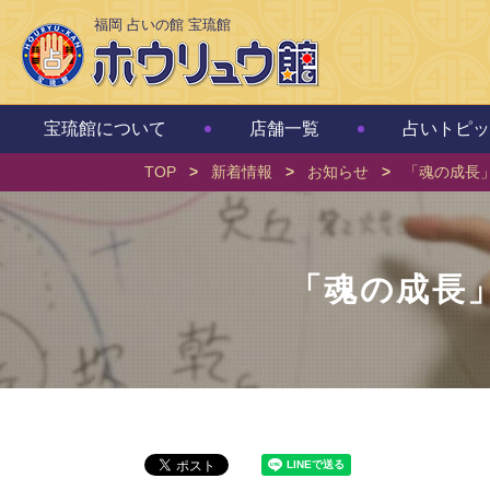
福岡 占いの館 宝琉館
宝琉館について
店舗一覧
占いトピッ
TOP
>
新着情報
>
お知らせ
>
「魂の成長
「魂の成長