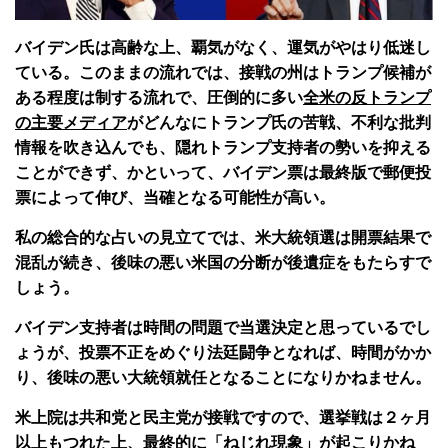
バイデン氏は高齢な上、覇気がなく、運気がやはり低迷し
ている。このままの流れでは、接戦の州はトランプ候補が
ある程度は制する流れで、圧倒的に多い
全米の反トランプ
の主要メディア
がどんなにトランプ氏の苦戦、不利な批判
情報を吹き込んでも、隠れトランプ支持者の勢いを抑える
ことができず、かといって、バイデン票は最終版で郵便投
票によって伸び、当確となる可能性が高い。
私の総合的な占いの見立てでは、米大統領選は開票結果で
混乱が続き、後味の悪い米国の分断が後遺症をもたらすで
しょう。
バイデン支持者は時間の問題で当選決定と思っているでし
ょうが、投票不正をめぐり法廷闘争となれば、時間がかか
り、後味の悪い大統領就任となることになりかねません。
米上院は共和党と民主党が接戦ですので、選挙戦は２ヶ月
以上もつれた上、最終的に「ねじれ現象」が起こりかね