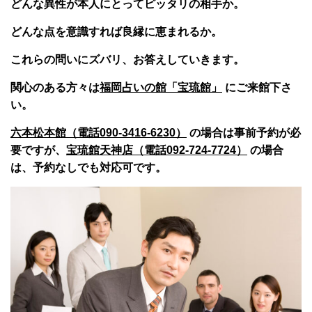
どんな異性が本人にとってピッタリの相手か。
どんな点を意識すれば良縁に恵まれるか。
これらの問いにズバリ、お答えしていきます。
関心のある方々は
福岡占いの館「宝琉館」
にご来館下さ
い。
六本松本館（電話090-3416-6230）
の場合は事前予約が必
要ですが、
宝琉館天神店（電話092-724-7724）
の場合
は、予約なしでも対応可です。