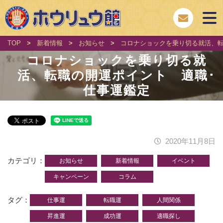
TOP
>
新着情報
>
お知らせ
>
コロナショックを乗り切る就活、転
コロナショックを乗り切る就
活、転職の開運ポイント 適職･
仕事運鑑定
2020年11月8日
カテゴリ
お知らせ
新着情報
イベント
キャンペーン
コラム
タグ
仕事運
転職運
人間関係
昇進運
成功運
適職探し