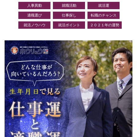
人事異動
就職活動
就活運
適職選び
仕事探し
転職のチャンス
就活ノウハウ
就活ポイント
２０２１年の運勢