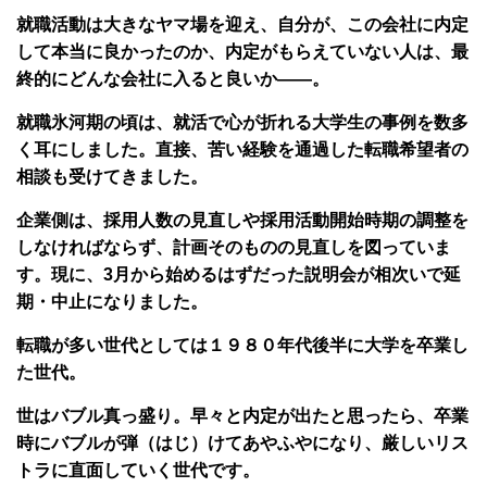
就職活動は大きなヤマ場を迎え、自分が、この会社に内定
して本当に良かったのか、内定がもらえていない人は、最
終的にどんな会社に入ると良いか――。
就職氷河期の頃は、就活で心が折れる大学生の事例を数多
く耳にしました。直接、苦い経験を通過した転職希望者の
相談も受けてきました。
企業側は、採用人数の見直しや採用活動開始時期の調整を
しなければならず、計画そのものの見直しを図っていま
す。現に、3月から始めるはずだった説明会が相次いで延
期・中止になりました。
転職が多い世代としては１９８０年代後半に大学を卒業し
た世代。
世はバブル真っ盛り。早々と内定が出たと思ったら、卒業
時にバブルが弾（はじ）けてあやふやになり、厳しいリス
トラに直面していく世代です。