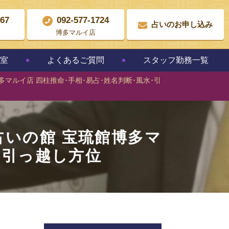
867
092-577-1724
占いのお申し込み
博多マルイ店
教室
よくあるご質問
スタッフ勤務一覧
マルイ店 四柱推命･手相･易占･姓名判断･風水･引
占いの館 宝琉館博多マ
･引っ越し方位