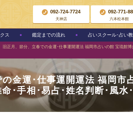
092-724-7724
092-771-8
天神店
六本松本館
クス
鑑定までの流れ
占いスクール･占い
旧正月、節分、立春での金運･仕事運開運法 福岡市占いの館 宝琉館博多
の金運･仕事運開運法 福岡市
推命･手相･易占･姓名判断･風水