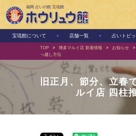
福岡 占いの館 宝琉館
宝琉館について
店舗一覧
占いトピッ
TOP
>
博多マルイ店 新着情報
>
お知らせ
>
っ越し方位
旧正月、節分、立春で
ルイ店 四柱