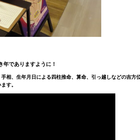
て良き年でありますように！
、手相、生年月日による四柱推命、算命、引っ越しなどの吉方
います。