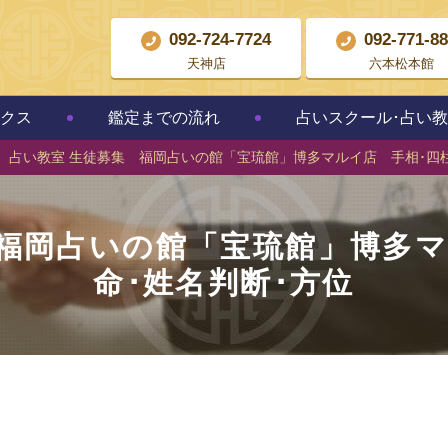
092-724-7724
092-771-8
天神店
六本松本館
クス
鑑定までの流れ
占いスクール･占い
占い教室 生徒募集 福岡占いの館「宝琉館」博多マルイ店 手相･四柱
 福岡占いの館「宝琉館」博多マ
命･姓名判断･方位