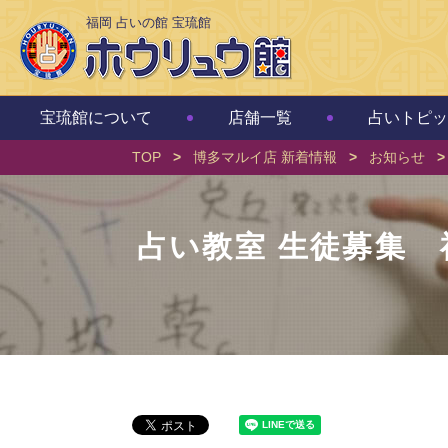
福岡 占いの館 宝琉館
宝琉館について
店舗一覧
占いトピッ
TOP
>
博多マルイ店 新着情報
>
お知らせ
>
占い教室 生徒募集