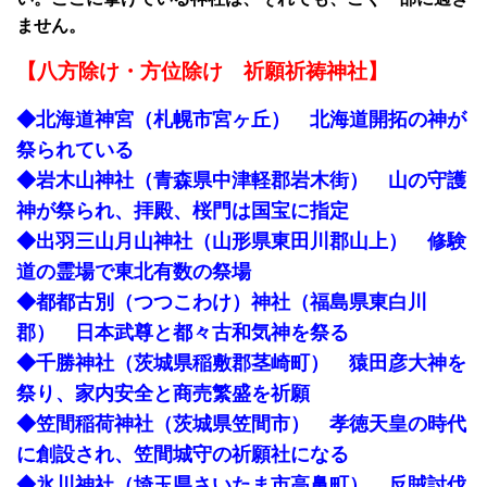
ません。
【八方除け・方位除け 祈願祈祷神社】
◆北海道神宮（札幌市宮ヶ丘） 北海道開拓の神が
祭られている
◆岩木山神社（青森県中津軽郡岩木街） 山の守護
神が祭られ、拝殿、桜門は国宝に指定
◆出羽三山月山神社（山形県東田川郡山上） 修験
道の霊場で東北有数の祭場
◆都都古別（つつこわけ）神社（福島県東白川
郡） 日本武尊と都々古和気神を祭る
◆千勝神社（茨城県稲敷郡茎崎町） 猿田彦大神を
祭り、家内安全と商売繁盛を祈願
◆笠間稲荷神社（茨城県笠間市） 孝徳天皇の時代
に創設され、笠間城守の祈願社になる
◆氷川神社（埼玉県さいたま市高鼻町） 反賊討伐