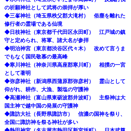
の祈願神社として武将の崇拝が厚い
◆三峯神社（埼玉県秩父郡大滝村） 俗塵を離れた
修行者の霊場である仙境
◆日枝神社（東京都千代田区永田町） 江戸城の鎮
守と定められ、将軍、諸大名が参拝
◆明治神宮（東京都渋谷区代々木） 改めて言うま
でもなく国民敬慕の最高峰
◆寒川神社（神奈川県高座郡寒川町） 相撲の一宮
として著明
◆弥彦神社（新潟県西蒲原郡弥彦村） 霊山として
仰がれ、耕作、大漁、製塩の守護神
◆高瀬神社（富山県東砺波郡井波町） 主祭神は大
国主神で越中国の発展の守護神
◆諏訪大社（長野県諏訪市） 信濃の国神を祭り、
全国に諏訪神を祭る神社が多い
◆熱田神宮（名古屋市熱田区新宮坂町） 日本武尊