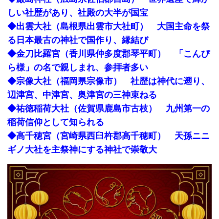
しい社歴があり、社殿の大半が国宝
◆出雲大社（島根県出雲市大社町） 大国主命を祭
る日本最古の神社で国作り、縁結び
◆金刀比羅宮（香川県仲多度郡琴平町） 「こんぴ
ら様」の名で親しまれ、参拝者多い
◆宗像大社（福岡県宗像市） 社歴は神代に遡り、
辺津宮、中津宮、奥津宮の三神束ねる
◆祐徳稲荷大社（佐賀県鹿島市古枝） 九州第一の
稲荷信仰として知られる
◆高千穂宮（宮崎県西臼杵郡高千穂町） 天孫ニニ
ギノ大社を主祭神にする神社で崇敬大