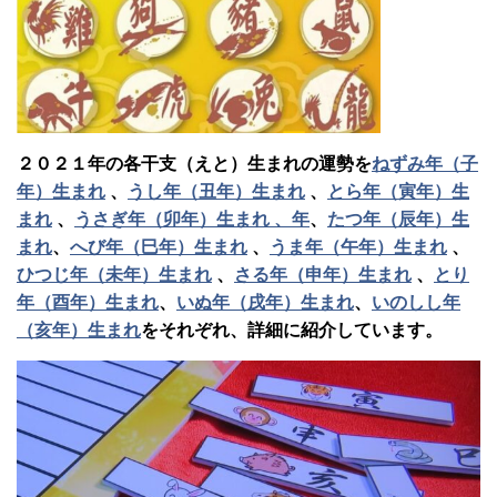
２０２１年の各干支（えと）生まれの運勢を
ねずみ年（子
年）生まれ
、
うし年（丑年）生まれ
、
とら年（寅年）生
まれ
、
うさぎ年（卯年）生まれ 、年
、
たつ年（辰年）生
まれ
、
へび年（巳年）生まれ
、
うま年（午年）生まれ
、
ひつじ年（未年）生まれ
、
さる年（申年）生まれ
、
とり
年（酉年）生まれ
、
いぬ年（戌年）生まれ
、
いのしし年
（亥年）生まれ
をそれぞれ、詳細に紹介しています。