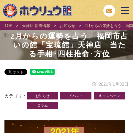
TOP
>
天神店 新着情報
>
お知らせ
>
2月からの運勢を占う 福
2月からの運勢を占う 福岡市占
いの館「宝琉館」天神店 当た
る手相･四柱推命･方位
2021年1月30日
カテゴリ
お知らせ
イベント
キャンペーン
コラム