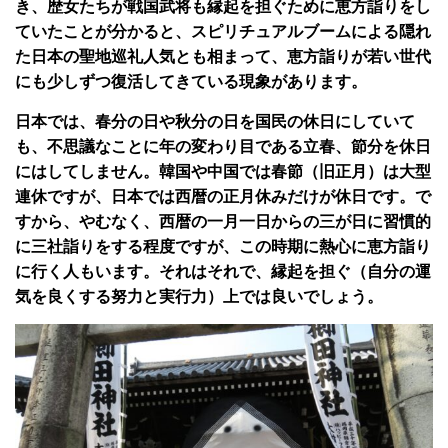
き、歴女たちが戦国武将も縁起を担ぐために恵方詣りをし
ていたことが分かると、スピリチュアルブームによる隠れ
た日本の聖地巡礼人気とも相まって、恵方詣りが若い世代
にも少しずつ復活してきている現象があります。
日本では、春分の日や秋分の日を国民の休日にしていて
も、不思議なことに年の変わり目である立春、節分を休日
にはしてしません。韓国や中国では春節（旧正月）は大型
連休ですが、日本では西暦の正月休みだけが休日です。で
すから、やむなく、西暦の一月一日からの三が日に習慣的
に三社詣りをする程度ですが、この時期に熱心に恵方詣り
に行く人もいます。それはそれで、縁起を担ぐ（自分の運
気を良くする努力と実行力）上では良いでしょう。