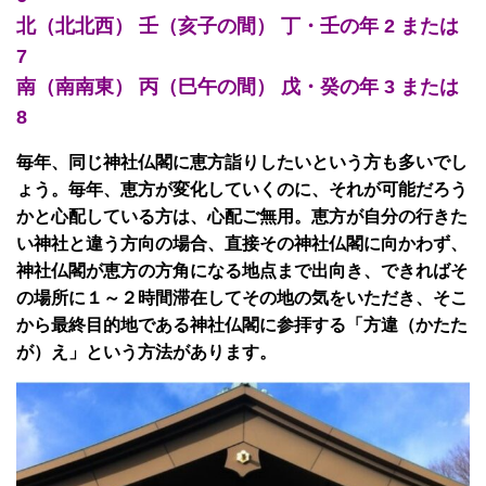
北（北北西） 壬（亥子の間） 丁・壬の年 2 または
7
南（南南東） 丙（巳午の間） 戊・癸の年 3 または
8
毎年、同じ神社仏閣に恵方詣りしたいという方も多いでし
ょう。毎年、恵方が変化していくのに、それが可能だろう
かと心配している方は、心配ご無用。恵方が自分の行きた
い神社と違う方向の場合、直接その神社仏閣に向かわず、
神社仏閣が恵方の方角になる地点まで出向き、できればそ
の場所に１～２時間滞在してその地の気をいただき、そこ
から最終目的地である神社仏閣に参拝する「方違（かたた
が）え」という方法があります。