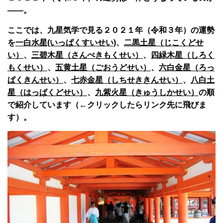
――。
ここでは、九星気学で見る２０２１年（令和３年）の運勢
を
一白水星(いっぱくすいせい)
、
二黒土星（じこくどせ
い）
、
三碧木星（さんぺきもくせい）
、
四緑木星（しろく
もくせい）
、
五黄土星（ごおうどせい）
、
六白金星（ろっ
ぱくきんせい）
、
七赤金星（しちせききんせい）
、
八白土
星（はっぱくどせい）
、
九紫火星（きゅうしかせい）
の順
で紹介しています（←クリックしたらリンク先に飛びま
す）。