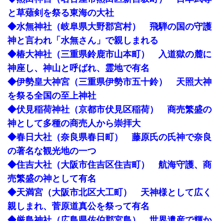
と草薙剣を祭る東海の大社
◆水無神社（岐阜県大野郡宮村） 飛騨の国の守護
神と言われ「水無さん」で親しまれる
◆椿大神社（三重県鈴鹿市山本町） 入道獄の麓に
神座し、神山と呼ばれ、霊地で有名
◆伊勢皇大神宮（三重県伊勢市五十鈴） 天照大神
を祭る全国の至上神社
◆伏見稲荷神社（京都市伏見区稲荷） 商売繁盛の
神として多種の商売人から崇拝大
◆春日大社（奈良県春日町） 藤原氏の氏神で奈良
の著名な観光地の一つ
◆住吉大社（大阪市住吉区住吉町） 航海守護、商
売繁盛の神として有名
◆天満宮（大阪市北区大工町） 天神様として広く
親しまれ、菅原道真公を祭って有名
◆厳島神社（広島県佐伯郡宮島） 世界遺産で輝か