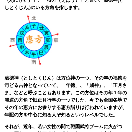
（あにかた）」、「得方（えほう）」と言い、歳徳神(と
しとくじん,)のいる方角を指します。
歳徳神（としとくじん）は方位神の一つ。その年の福徳を
司どる吉神となっていて、「年徳」、「歳神」、「正月さ
ま」などと呼ぶこともあります。この方位はその年１年の
開運の方角で旧正月行事の一つでした。今でも全国各地で
その年の恵方にお参りする恵方詣りは行われていますが、
年配の方を中心に知る人ぞ知るというレベルでした。
それが、近年、若い女性の間で戦国武将ブームに火がつ