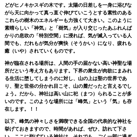
どがヒノキかスギの木です。太陽の日差しを一身に浴びな
がら天に向かって真っ直ぐ伸びていこうとする素性のある
これらの樹木のエネルギーも力強くて大きい。このように
素晴らしい「神気」と「樹気」が入り交じったあふれんば
かりの息吹の「特別空間」に浸れば、気が滅入っている人
間でも、だれもが気分が爽快（そうかい）になり、疲れも
癒（いや）されていくものです。
神が臨在される場所は、人間の手の届かない高い神聖な場
所だという考え方もあります。下界の衆生が肉欲にまみれ
る生活に堕してしまうのに対し、山の上は聖の世界であ
り、聖と世俗の分かれ目こそ、山の麓だったと言えるでし
ょう。だから、神社は高い山に祀（まつ）られることが多
いのです。このような場所には「峰気」という「気」も存
在します。！！
以下、峰気の神々しさを満喫できる全国の代表的な神社を
挙げておきますので、時間があれば、ぜひ、訪れて下さ
い。ここに挙げている神社は、それでも、ごく一部に過ぎ