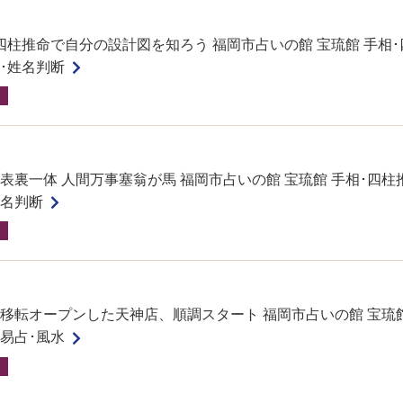
四柱推命で自分の設計図を知ろう 福岡市占いの館 宝琉館 手相･
水･姓名判断
表裏一体 人間万事塞翁が馬 福岡市占いの館 宝琉館 手相･四柱
姓名判断
移転オープンした天神店、順調スタート 福岡市占いの館 宝琉館
･易占･風水