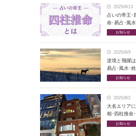
2025/8/13
占いの帝王･
命･易占･風
お知らせ
2025/8/9
逆境と飛躍は
易占･風水･
お知らせ
2025/8/2
大名エリアに
相･四柱推命
お知らせ