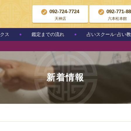
092-724-7724
092-771-8
天神店
六本松本館
クス
鑑定までの流れ
占いスクール･占い
新着情報