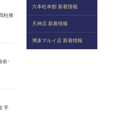
六本松本館 新着情報
四柱推
天神店 新着情報
博多マルイ店 新着情報
推命･
 手