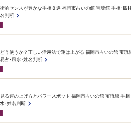
術的センスが豊かな手相８選 福岡市占いの館 宝琉館 手相･四柱
姓名判断
どう使うか？正しい活用法で運は上がる 福岡市占いの館 宝琉館
･易占･風水･姓名判断
見る運の上げ方とパワースポット 福岡市占いの館 宝琉館 手相
風水･姓名判断