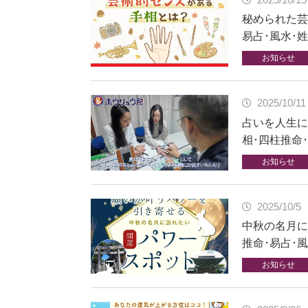
秘められた芸
易占･風水･
お知らせ
2025/10/11
占いを人生に
相･四柱推命
お知らせ
2025/10/5
中秋の名月に
推命･易占･
お知らせ