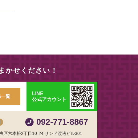
おまかせください！
LINE
務一覧
公式アカウント
092-771-8867
制
区六本松2丁目10-24 サンド渡邊ビル301