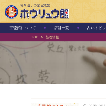
福岡 占いの館 宝琉館
宝琉館について
店舗一覧
占いトピッ
TOP
>
新着情報
2025/10/15