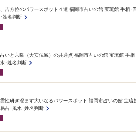
、吉方位のパワースポット４選 福岡市占いの館 宝琉館 手相･
水･姓名判断
占いと六曜（大安仏滅）の共通点 福岡市占いの館 宝琉館 手相
風水･姓名判断
霊性研ぎ澄ます大いなるパワースポット 福岡市占いの館 宝琉館
･易占･風水･姓名判断