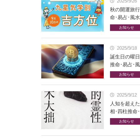
2025/9/26
秋の開運旅行
命･易占･風
お知らせ
2025/9/18
誕生日の曜日
推命･易占･
お知らせ
2025/9/12
人知を超えた
相･四柱推命
お知らせ