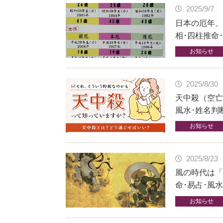
2025/9/7
日本の厄年、
相･四柱推命
お知らせ
2025/8/30
天中殺（空亡
風水･姓名判
お知らせ
2025/8/23
風の時代は「
命･易占･風
お知らせ