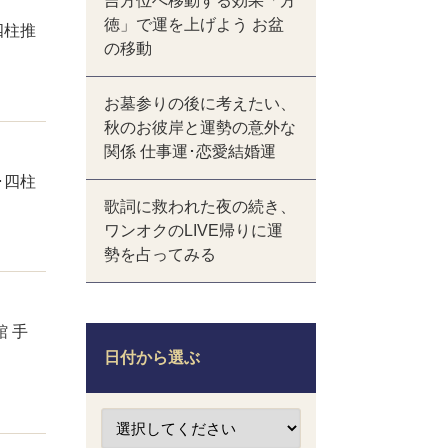
吉方位へ移動する効果「方
徳」で運を上げよう お盆
四柱推
の移動
お墓参りの後に考えたい、
秋のお彼岸と運勢の意外な
関係 仕事運･恋愛結婚運
･四柱
歌詞に救われた夜の続き、
ワンオクのLIVE帰りに運
勢を占ってみる
 手
日付から選ぶ