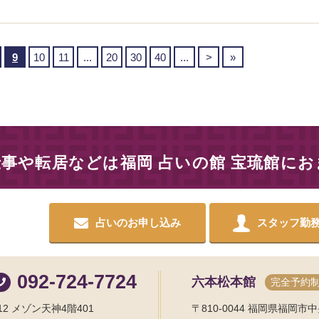
9
10
11
...
20
30
40
...
>
»
仕事や転居などは
福岡 占いの館 宝琉館に
占いのお申し込み
スタッフ勤
092-724-7724
六本松本館
完全予約
2 メゾン天神4階401
〒810-0044
福岡県福岡市中央