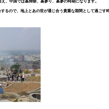
迎え、中国では墓掃除、墓参り、墓参の時期になります。
合するので、地上とあの世が通じ合う貴重な期間として過ごす