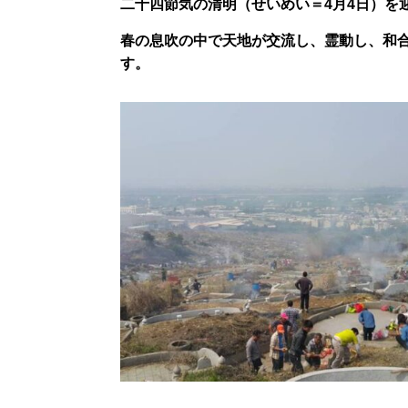
二十四節気の清明（せいめい＝4月4日）を
春の息吹の中で天地が交流し、霊動し、和
す。