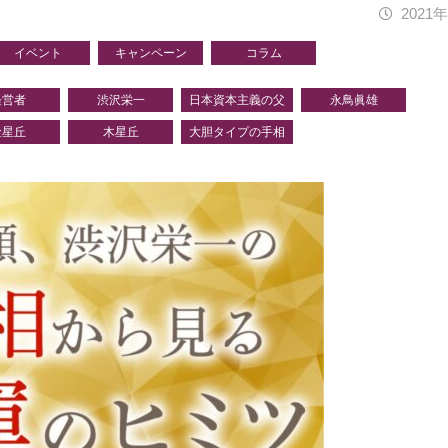
2021
イベント
キャンペーン
コラム
経営者
渋沢栄一
日本資本主義の父
永鳥眞雄
金星丘
木星丘
大胆タイプの手相