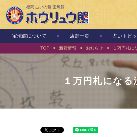
福岡 占いの館 宝琉館
宝琉館について
店舗一覧
占いトピッ
TOP
>
新着情報
>
お知らせ
>
１万円札に
１万円札になる