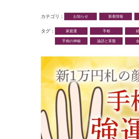
カテゴリ
お知らせ
新着情報
タグ
家庭運
手相
手相の神秘
論語と算盤