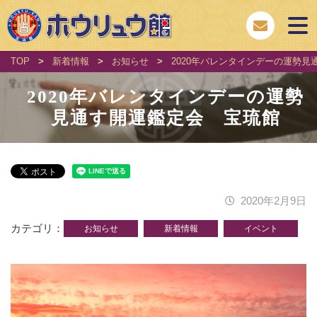
TOP
>
新着情報
>
お知らせ
>
2020年バレンタインデーの運勢
2020年バレンタインデーの運勢
見通す開運鑑定会 宝琉館
2020年2月9日
カテゴリ
お知らせ
新着情報
イベント