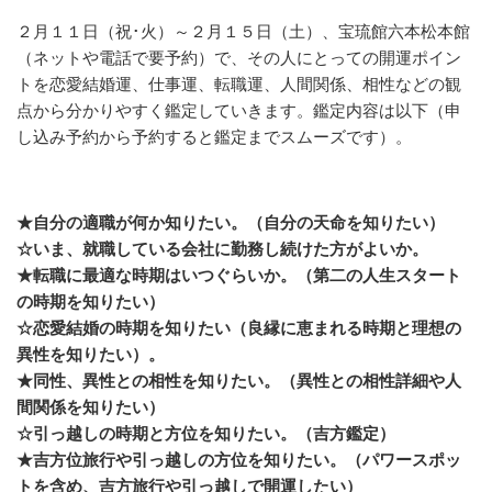
２月１１日（祝･火）～２月１５日（土）、宝琉館六本松本館
（ネットや電話で要予約）で、その人にとっての開運ポイン
トを恋愛結婚運、仕事運、転職運、人間関係、相性などの観
点から分かりやすく鑑定していきます。鑑定内容は以下（申
し込み予約から予約すると鑑定までスムーズです）。
★自分の適職が何か知りたい。（自分の天命を知りたい）
☆いま、就職している会社に勤務し続けた方がよいか。
★転職に最適な時期はいつぐらいか。（第二の人生スタート
の時期を知りたい）
☆恋愛結婚の時期を知りたい（良縁に恵まれる時期と理想の
異性を知りたい）。
★同性、異性との相性を知りたい。（異性との相性詳細や人
間関係を知りたい）
☆引っ越しの時期と方位を知りたい。（吉方鑑定）
★吉方位旅行や引っ越しの方位を知りたい。（パワースポッ
トを含め、吉方旅行や引っ越しで開運したい）