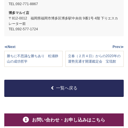
TEL:
092-771-8867
博多マルイ店
〒812-0012 福岡県福岡市博多区博多駅中央街 9番1号 4階 下りエスカ
レーター前
TEL:
092-577-1724
≪Next
Prev≫
勝ちに不思議な勝ちあり 松浦静
立春（２月４日）からの2020年の
山の成功哲学
運勢見通す開運鑑定会 宝琉館
一覧へ戻る
お問い合わせ・お申し込みはこちら