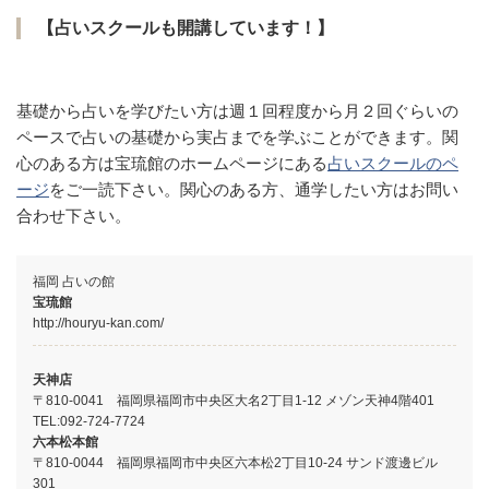
【占いスクールも開講しています！】
基礎から占いを学びたい方は週１回程度から月２回ぐらいの
ペースで占いの基礎から実占までを学ぶことができます。関
心のある方は宝琉館のホームページにある
占いスクールのペ
ージ
をご一読下さい。関心のある方、通学したい方はお問い
合わせ下さい。
福岡 占いの館
宝琉館
http://houryu-kan.com/
天神店
〒810-0041 福岡県福岡市中央区大名2丁目1-12 メゾン天神4階401
TEL:
092-724-7724
六本松本館
〒810-0044 福岡県福岡市中央区六本松2丁目10-24 サンド渡邊ビル
301