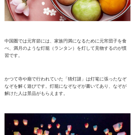
中国圏では元宵節には、家族円満になるために元宵団子を食
べ、満月のような灯籠（ランタン）を灯して見物するのが慣
習です。
かつて寺や廟で行われていた「猜灯謎」は灯篭に張ったなぞ
なぞを解く遊びです。灯籠になぞなぞが書いてあり、なぞが
解けた人は景品がもらえます。