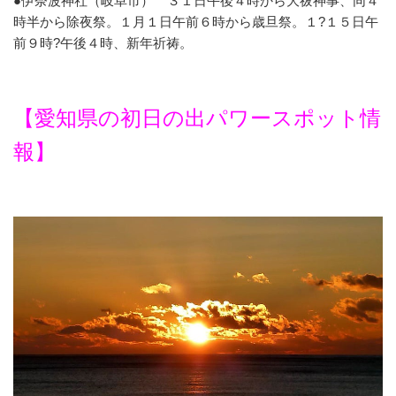
●伊奈波神社（岐阜市）
３１日午後４時から大祓神事、同４
時半から除夜祭。１月１日午前６時から歳旦祭。１?１５日午
前９時?午後４時、新年祈祷。
【愛知県の初日の出パワースポット情
報】