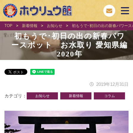
TOP
>
新着情報
>
お知らせ
>
初もうで･初日の出の新春パワースポ
初もうで･初日の出の新春パワ
ースポット お水取り 愛知県編
2020年
2019年12月31日
カテゴリ
お知らせ
新着情報
コラム