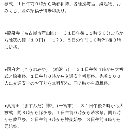
祓式。１日午前０時から新春祈祷。各種授与品、縁起物、お
みくじ、金の招福子御朱印あり。
●龍泉寺（名古屋市守山区）
３１日午後１１時５０分ごろか
ら除夜の鐘（１０円）。１?３、５日の午前１０時?午後３時
に祈祷。
●国府宮（こうのみや）（稲沢市）
３１日午後４時から大祓
式と除夜祭。１日午前０時から交通安全祈願祭。先着１００
人に交通安全のお守りを無料配布。同７時から歳旦祭。
●真清田（ますみだ）神社（一宮市）
３１日午後２時から大
祓式、同３時から除夜祭。１日午前０時から若水祭。同５時
から歳旦祭。２日午前９時から神楽始祭。３日午前６時から
元始祭。