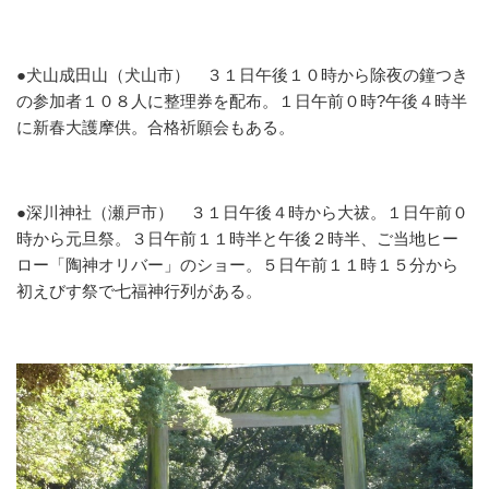
●犬山成田山（犬山市）
３１日午後１０時から除夜の鐘つき
の参加者１０８人に整理券を配布。１日午前０時?午後４時半
に新春大護摩供。合格祈願会もある。
●深川神社（瀬戸市）
３１日午後４時から大祓。１日午前０
時から元旦祭。３日午前１１時半と午後２時半、ご当地ヒー
ロー「陶神オリバー」のショー。５日午前１１時１５分から
初えびす祭で七福神行列がある。