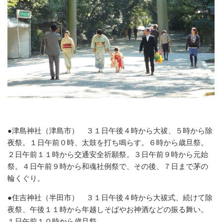
●津島神社（津島市）
３１日午後４時から大祓、５時から除
夜祭。１日午前０時、太鼓を打ち鳴らす。６時から歳旦祭。
２日午前１１時から交通安全祈願祭。３日午前９時から元始
祭。４日午前９時から和魂社例祭で、その後、７日まで茅の
輪くぐり。
●住吉神社（半田市）
３１日午後４時から大祓式、続けて除
夜祭、午後１１時から年越しそばやお神酒などの振る舞い。
１日午前１０時から歳旦祭。