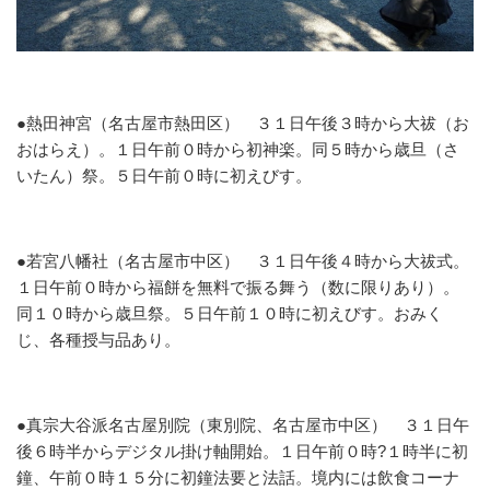
●熱田神宮（名古屋市熱田区）
３１日午後３時から大祓（お
おはらえ）。１日午前０時から初神楽。同５時から歳旦（さ
いたん）祭。５日午前０時に初えびす。
●若宮八幡社（名古屋市中区）
３１日午後４時から大祓式。
１日午前０時から福餅を無料で振る舞う（数に限りあり）。
同１０時から歳旦祭。５日午前１０時に初えびす。おみく
じ、各種授与品あり。
●真宗大谷派名古屋別院（東別院、名古屋市中区）
３１日午
後６時半からデジタル掛け軸開始。１日午前０時?１時半に初
鐘、午前０時１５分に初鐘法要と法話。境内には飲食コーナ