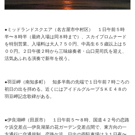
●ミッドランドスクエア（名古屋市中村区）
１日午前５時
半〜８時半（最終入場は同８時まで）、スカイプロムナード
を特別営業。入場料は大人７５０円、中高生６５歳以上は５
００円。２日午後２時から三味線奏者・山口晃司氏を迎え、
活気あふれる演奏で新年を祝う。
●羽豆岬（南知多町）
知多半島の先端で１日午前７時ごろの
初日の出を拝める。近くにはアイドルグループＳＫＥ４８の
羽豆岬記念歌碑がある。
●伊良湖岬（田原市）
１日午前５〜８時、国道４２号の恋路
ケ浜交差点―伊良湖菜の花ガーデン交差点間で、東方向の一
方通行に交通規制。恋路ケ浜、日出の両駐車場は３１日夜〜