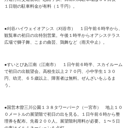
１日朝の駐車料金が有料（１千円）。
●刈谷ハイウェイオアシス（刈谷市）
１日午前６時半から、
観覧車の初日の出特別営業。午後１時半からオアシステラス
広場で獅子舞、こまの曲芸、鶏舞など（雨天中止）。
●すいとぴあ江南（江南市）
１日午前６時半、スカイルーム
で初日の出観望会。高校生以上２７０円、小中学生１３０
円、幼児、６５歳以上、障害者は無料。ぜんざいをふるま
う。
●国営木曽三川公園１３８タワーパーク（一宮市）
地上１０
０メートルの展望階で初日の出を見る。１日午前６時から整
理券を配布。先着２００人。展望階利用料が必要。１〜５日
の夜はイルミネーションを点灯。