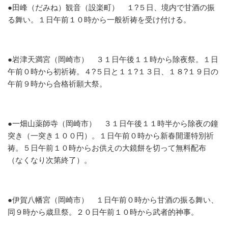
●田峰（だみね）観音（設楽町）
１?５日、境内で甘酒の振
る舞い。１日午前１０時から一般祈祷を受け付ける。
●岩津天満宮（岡崎市）
３１日午後１１時から除夜祭。１日
午前０時から初祈祷。４?５日と１１?１３日、１８?１９日の
午前９時から合格祈願大祭。
●一畑山薬師寺（岡崎市）
３１日午後１１時半から除夜の鐘
突き（一突き１００円）。１日午前０時から新春開運特別祈
祷。５日午前１０時からお供えの大鏡餅を切って無料配布
（なくなり次第終了）。
●伊賀八幡宮（岡崎市）
１日午前０時から甘酒の振る舞い、
同９時から歳旦祭。２０日午前１０時から武者的神事。