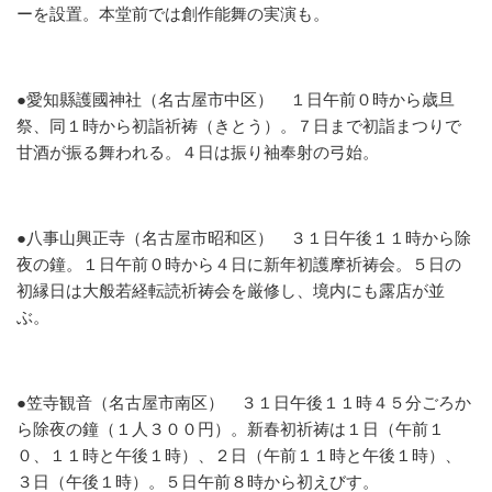
ーを設置。本堂前では創作能舞の実演も。
●愛知縣護國神社（名古屋市中区）
１日午前０時から歳旦
祭、同１時から初詣祈祷（きとう）。７日まで初詣まつりで
甘酒が振る舞われる。４日は振り袖奉射の弓始。
●八事山興正寺（名古屋市昭和区）
３１日午後１１時から除
夜の鐘。１日午前０時から４日に新年初護摩祈祷会。５日の
初縁日は大般若経転読祈祷会を厳修し、境内にも露店が並
ぶ。
●笠寺観音（名古屋市南区）
３１日午後１１時４５分ごろか
ら除夜の鐘（１人３００円）。新春初祈祷は１日（午前１
０、１１時と午後１時）、２日（午前１１時と午後１時）、
３日（午後１時）。５日午前８時から初えびす。