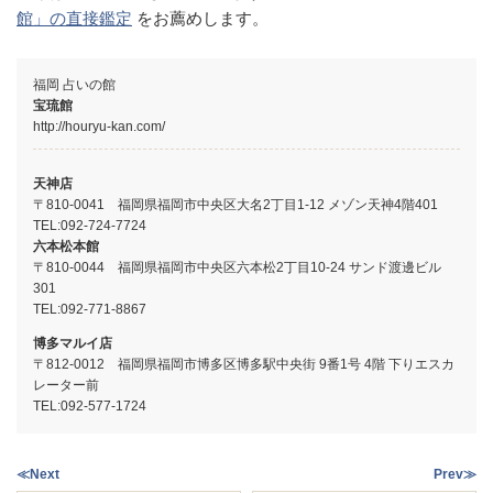
館」の直接鑑定
をお薦めします。
福岡 占いの館
宝琉館
http://houryu-kan.com/
天神店
〒810-0041 福岡県福岡市中央区大名2丁目1-12 メゾン天神4階401
TEL:
092-724-7724
六本松本館
〒810-0044 福岡県福岡市中央区六本松2丁目10-24 サンド渡邊ビル
301
TEL:
092-771-8867
博多マルイ店
〒812-0012 福岡県福岡市博多区博多駅中央街 9番1号 4階 下りエスカ
レーター前
TEL:
092-577-1724
≪Next
Prev≫