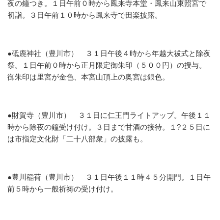
夜の鐘つき。１日午前０時から鳳来寺本堂・鳳来山東照宮で
初詣。３日午前１０時から鳳来寺で田楽披露。
●砥鹿神社（豊川市）
３１日午後４時から年越大祓式と除夜
祭。１日午前０時から正月限定御朱印（５００円）の授与。
御朱印は里宮が金色、本宮山頂上の奥宮は銀色。
●財賀寺（豊川市）
３１日に仁王門ライトアップ。午後１１
時から除夜の鐘受け付け。３日まで甘酒の接待。１?２５日に
は市指定文化財「二十八部衆」の披露も。
●豊川稲荷（豊川市）
３１日午後１１時４５分開門。１日午
前５時から一般祈祷の受け付け。