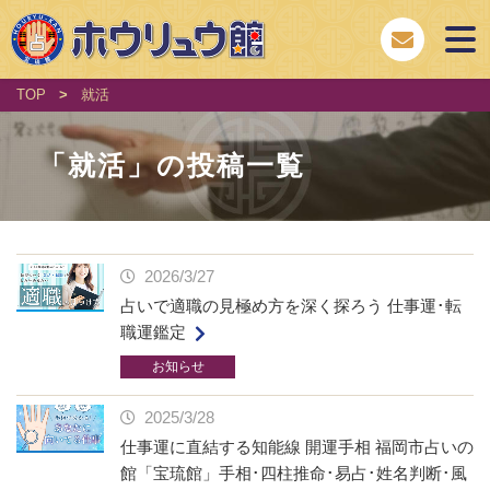
TOP
>
就活
「
就活
」の投稿一覧
2026/3/27
占いで適職の見極め方を深く探ろう 仕事運･転
職運鑑定
お知らせ
2025/3/28
仕事運に直結する知能線 開運手相 福岡市占いの
館「宝琉館」手相･四柱推命･易占･姓名判断･風