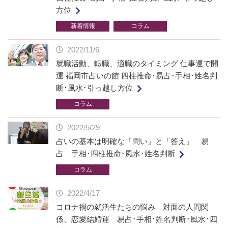
方位
新着情報
コラム
2022/11/6
就職活動、転職、適職のタイミング 仕事運で開
運 福岡市占いの館 四柱推命･易占･手相･姓名判
断･風水･引っ越し方位
コラム
2022/5/29
占いの基本は明確な「問い」と「答え」 易
占 手相･四柱推命･風水･姓名判断
コラム
2022/4/17
コロナ禍の就活生たちの悩み 対面の人間関
係、恋愛結婚運 易占･手相･姓名判断･風水･四