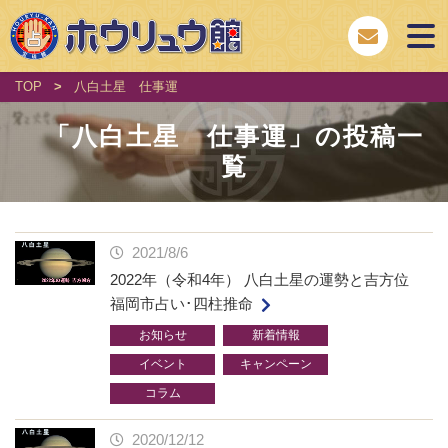
TOP
>
八白土星 仕事運
「
八白土星 仕事運
」の投稿一
覧
2021/8/6
2022年（令和4年） 八白土星の運勢と吉方位
福岡市占い･四柱推命
お知らせ
新着情報
イベント
キャンペーン
コラム
2020/12/12