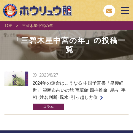
TOP
>
三碧木星中宮の年
「
三碧木星中宮の年
」の投稿一
覧
2023/8/27
2024年の運命はこうなる 中国予言書「皇極経
世」 福岡市占いの館 宝琉館 四柱推命･易占･手
相･姓名判断･風水･引っ越し方位
コラム