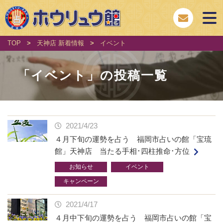
TOP
>
天神店 新着情報
>
イベント
「
イベント
」の投稿一覧
2021/4/23
４月下旬の運勢を占う 福岡市占いの館「宝琉
館」天神店 当たる手相･四柱推命･方位
お知らせ
イベント
キャンペーン
2021/4/17
４月中下旬の運勢を占う 福岡市占いの館「宝