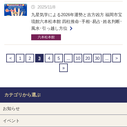
2025/11/8
九星気学による2026年運勢と吉方凶方 福岡市宝
琉館六本松本館 四柱推命･手相･易占･姓名判断･
風水･引っ越し方位
六本松本館
<
1
2
3
4
5
...
10
20
30
...
>
»
カテゴリから選ぶ
お知らせ
イベント