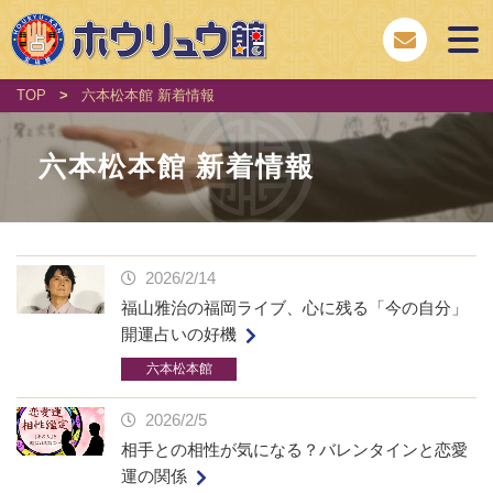
TOP
>
六本松本館 新着情報
六本松本館 新着情報
2026/2/14
福山雅治の福岡ライブ、心に残る「今の自分」
開運占いの好機
六本松本館
2026/2/5
相手との相性が気になる？バレンタインと恋愛
運の関係