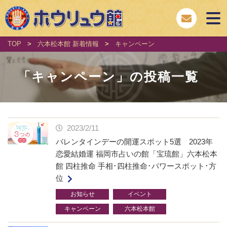
TOP
>
六本松本館 新着情報
>
キャンペーン
「
キャンペーン
」の投稿一覧
2023/2/11
バレンタインデーの開運スポット5選 2023年
恋愛結婚運 福岡市占いの館「宝琉館」六本松本
館 四柱推命 手相･四柱推命･パワースポット･方
位
お知らせ
イベント
キャンペーン
六本松本館