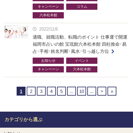
キャンペーン
コラム
六本松本館
2022/11/6
適職、就職活動、転職のポイント 仕事運で開運
福岡市占いの館 宝琉館六本松本館 四柱推命･易
占･手相･姓名判断･風水･引っ越し方位
お知らせ
イベント
キャンペーン
六本松本館
1
2
3
4
5
...
10
...
>
»
カテゴリから選ぶ