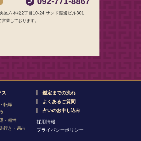
092-771-8867
制
区六本松2丁目10-24 サンド渡邊ビル301
て営業しております。
クス
鑑定までの流れ
よくあるご質問
・転職
占いのお申し込み
位
運・相性
採用情報
先行き・易占
プライバシーポリシー