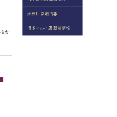
天神店 新着情報
博多マルイ店 新着情報
推命･