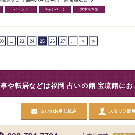
イベント
キャンペーン
六本松本館
20
...
23
24
25
26
27
...
>
»
仕事や転居などは
福岡 占いの館 宝琉館に
占いのお申し込み
スタッフ勤