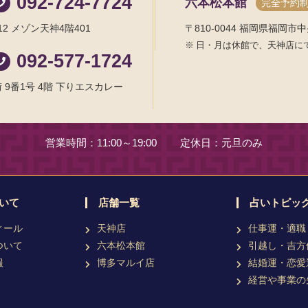
092-724-7724
六本松本館
完全予約
2 メゾン天神4階401
〒810-0044
福岡県福岡市中央
日・月は休館で、天神店に
092-577-1724
9番1号 4階 下りエスカレー
営業時間
11:00～19:00
定休日
元旦のみ
いて
店舗一覧
占いトピッ
ィール
天神店
仕事運・適職
ついて
六本松本館
引越し・吉方
報
博多マルイ店
結婚運・恋愛
経営や事業の