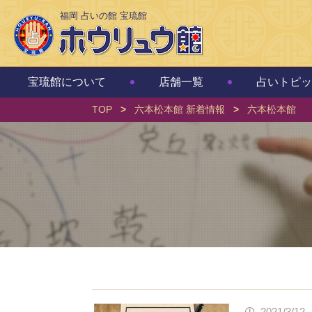
福岡 占いの館 宝琉館
宝琉館について
店舗一覧
占いトピッ
TOP
>
六本松本館 新着情報
>
六本松本館
2021/3/12