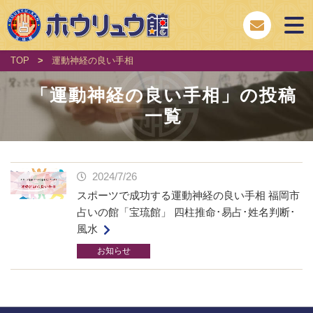
TOP
>
運動神経の良い手相
「
運動神経の良い手相
」の投稿
一覧
2024/7/26
スポーツで成功する運動神経の良い手相 福岡市
占いの館「宝琉館」 四柱推命･易占･姓名判断･
風水
お知らせ