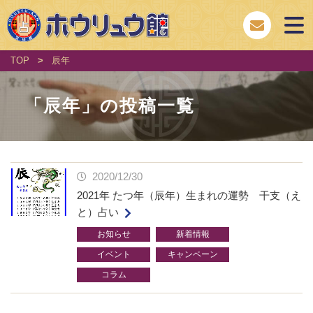
TOP
>
辰年
「
辰年
」の投稿一覧
2020/12/30
2021年 たつ年（辰年）生まれの運勢 干支（え
と）占い
お知らせ
新着情報
イベント
キャンペーン
コラム