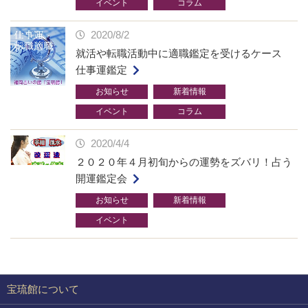
イベント
コラム
2020/8/2
就活や転職活動中に適職鑑定を受けるケース
仕事運鑑定
お知らせ
新着情報
イベント
コラム
2020/4/4
２０２０年４月初旬からの運勢をズバリ！占う
開運鑑定会
お知らせ
新着情報
イベント
宝琉館について