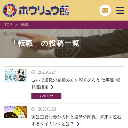
TOP
>
転職
「
転職
」の投稿一覧
2026/3/27
占いで適職の見極め方を深く探ろう 仕事運･転
職運鑑定
お知らせ
2026/3/18
実は重要な春分の日と運勢の関係、未来を左右
するタイミングとは？