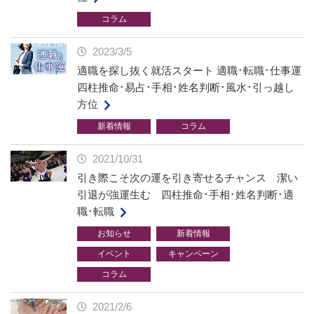
コラム
2023/3/5
適職を探し抜く就活スタート 適職･転職･仕事運
四柱推命･易占･手相･姓名判断･風水･引っ越し
方位
新着情報
コラム
2021/10/31
引き際こそ次の運を引き寄せるチャンス 潔い
引退が強運生む 四柱推命･手相･姓名判断･適
職･転職
お知らせ
新着情報
イベント
キャンペーン
コラム
2021/2/6