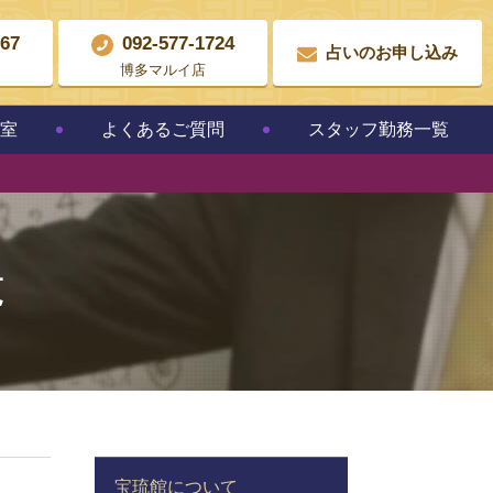
867
092-577-1724
占いのお申し込み
博多マルイ店
教室
よくあるご質問
スタッフ勤務一覧
覧
宝琉館について