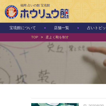
福岡 占いの館 宝琉館
宝琉館について
店舗一覧
占いトピッ
TOP
>
柔よく剛を制す
2020/8/30