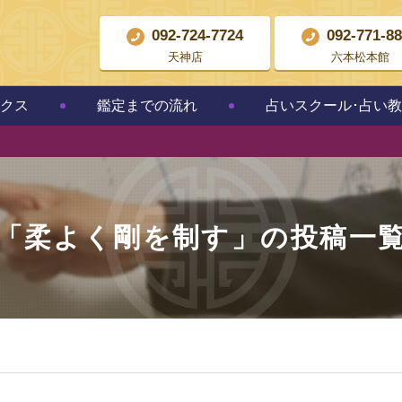
092-724-7724
092-771-8
天神店
六本松本館
クス
鑑定までの流れ
占いスクール･占い
「
柔よく剛を制す
」の投稿一