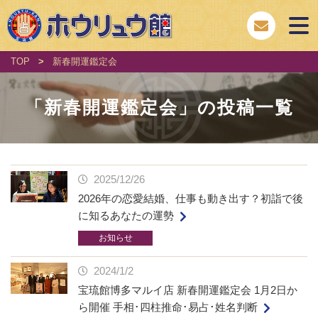
TOP
>
新春開運鑑定会
「
新春開運鑑定会
」の投稿一覧
2025/12/26
2026年の恋愛結婚、仕事も動き出す？初詣で後
に知るあなたの運勢
お知らせ
2024/1/2
宝琉館博多マルイ店 新春開運鑑定会 1月2日か
ら開催 手相･四柱推命･易占･姓名判断