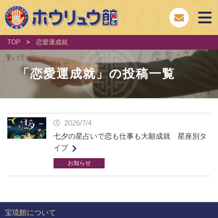
TOP
>
恋愛運成就
「
恋愛運成就
」の投稿一覧
2026/7/4
七夕の星占いで恋も仕事も大願成就 星座別タ
イプ
お知らせ
宝琉館について