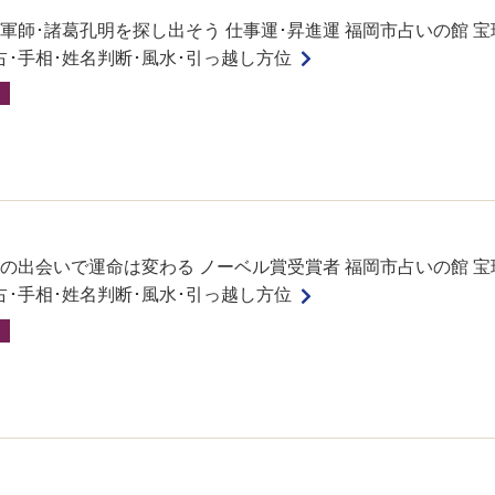
軍師･諸葛孔明を探し出そう 仕事運･昇進運 福岡市占いの館 宝
占･手相･姓名判断･風水･引っ越し方位
の出会いで運命は変わる ノーベル賞受賞者 福岡市占いの館 宝
占･手相･姓名判断･風水･引っ越し方位