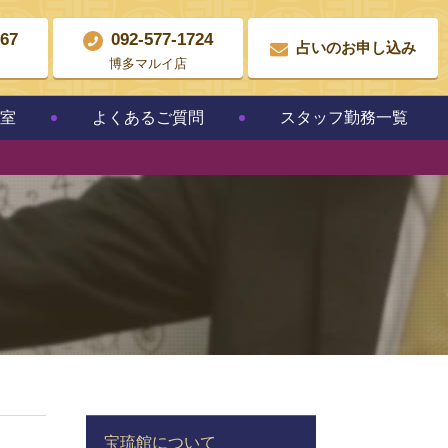
867
092-577-1724
占いのお申し込み
博多マルイ店
教室
よくあるご質問
スタッフ勤務一覧
宝琉館について