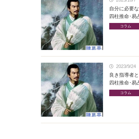
自分に必要な
四柱推命･易
コラム
2023/9/24
良き指導者と
四柱推命･易
コラム