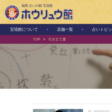
福岡 占いの館 宝琉館
宝琉館について
店舗一覧
占いトピッ
TOP
>
引き立て運
2023/10/7