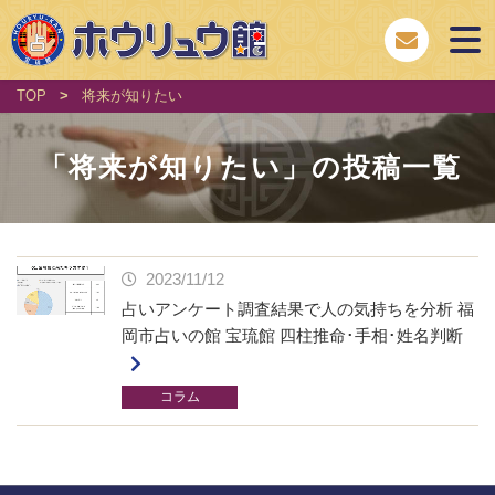
TOP
>
将来が知りたい
「
将来が知りたい
」の投稿一覧
2023/11/12
占いアンケート調査結果で人の気持ちを分析 福
岡市占いの館 宝琉館 四柱推命･手相･姓名判断
コラム