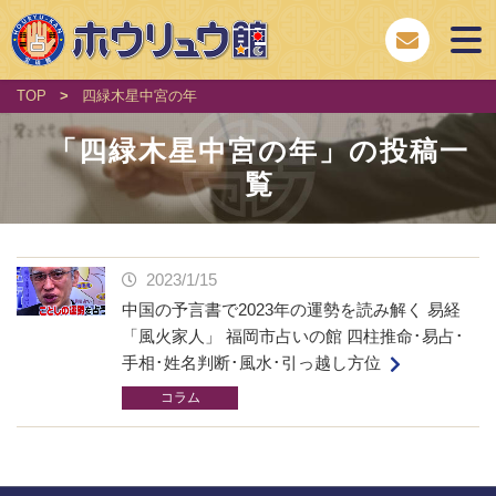
TOP
>
四緑木星中宮の年
「
四緑木星中宮の年
」の投稿一
覧
2023/1/15
中国の予言書で2023年の運勢を読み解く 易経
「風火家人」 福岡市占いの館 四柱推命･易占･
手相･姓名判断･風水･引っ越し方位
コラム