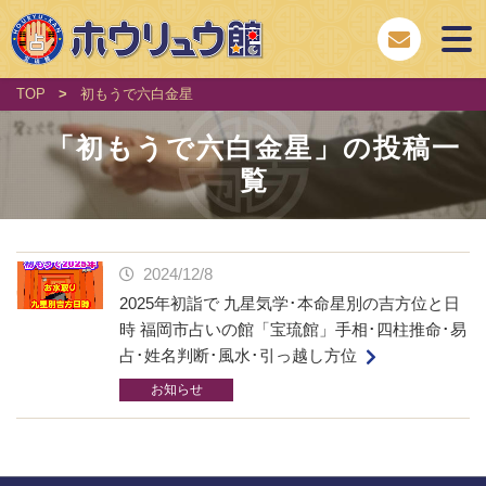
TOP
>
初もうで六白金星
「
初もうで六白金星
」の投稿一
覧
2024/12/8
2025年初詣で 九星気学･本命星別の吉方位と日
時 福岡市占いの館「宝琉館」手相･四柱推命･易
占･姓名判断･風水･引っ越し方位
お知らせ