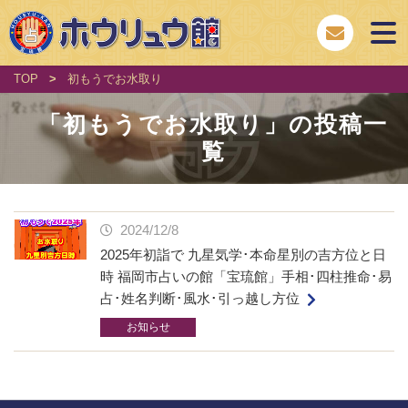
TOP
>
初もうでお水取り
「
初もうでお水取り
」の投稿一
覧
2024/12/8
2025年初詣で 九星気学･本命星別の吉方位と日
時 福岡市占いの館「宝琉館」手相･四柱推命･易
占･姓名判断･風水･引っ越し方位
お知らせ