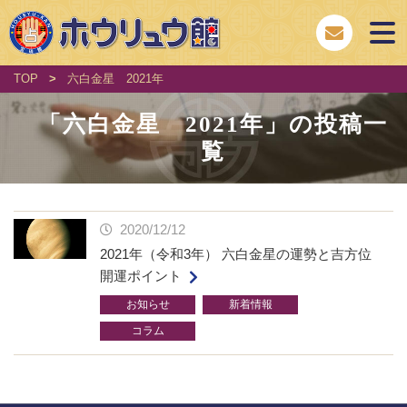
TOP
>
六白金星 2021年
「
六白金星 2021年
」の投稿一
覧
2020/12/12
2021年（令和3年） 六白金星の運勢と吉方位
開運ポイント
お知らせ
新着情報
コラム