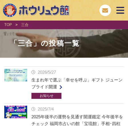
TOP
>
三合
「
三合
」の投稿一覧
2026/5/27
生まれ年で選ぶ「幸せを呼ぶ」ギフト ジューン
ブライド開運
お知らせ
2025/7/4
2025年後半の運勢を見通す開運鑑定 今年後半を
チェック 福岡市占いの館「宝琉館」手相･四柱