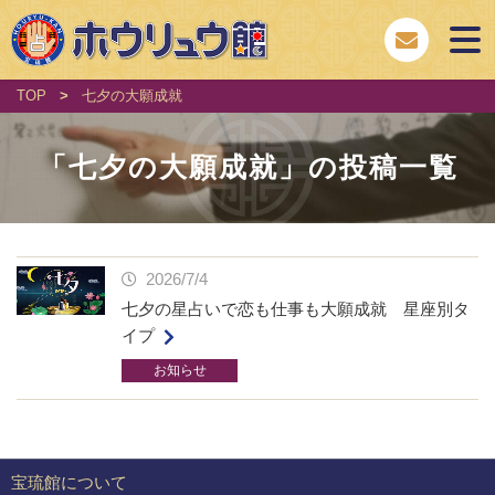
TOP
>
七夕の大願成就
「
七夕の大願成就
」の投稿一覧
2026/7/4
七夕の星占いで恋も仕事も大願成就 星座別タ
イプ
お知らせ
宝琉館について