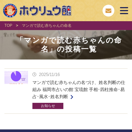
TOP
>
マンガで読む赤ちゃんの命名
「
マンガで読む赤ちゃんの命
名
」の投稿一覧
2025/11/16
マンガで読む赤ちゃんの名づけ、姓名判断の仕
組み 福岡市占いの館 宝琉館 手相･四柱推命･易
占･風水･姓名判断
お知らせ