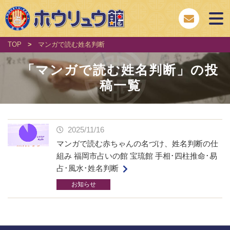
TOP
>
マンガで読む姓名判断
「
マンガで読む姓名判断
」の投
稿一覧
2025/11/16
マンガで読む赤ちゃんの名づけ、姓名判断の仕
組み 福岡市占いの館 宝琉館 手相･四柱推命･易
占･風水･姓名判断
お知らせ