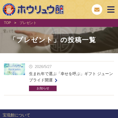
TOP
>
プレゼント
「
プレゼント
」の投稿一覧
2026/5/27
生まれ年で選ぶ「幸せを呼ぶ」ギフト ジューン
ブライド開運
お知らせ
宝琉館について