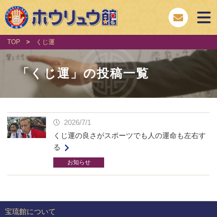
TOP
>
くじ運
「
くじ運
」の投稿一覧
2026/7/1
くじ運の良さがスポーツでも人の運命も左右す
る
お知らせ
宝琉館について