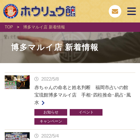
TOP
>
博多マルイ店 新着情報
博多マルイ店 新着情報
2022/5/8
赤ちゃんの命名と姓名判断 福岡市占いの館
宝琉館博多マルイ店 手相･四柱推命･易占･風
水
お知らせ
イベント
キャンペーン
2022/5/4