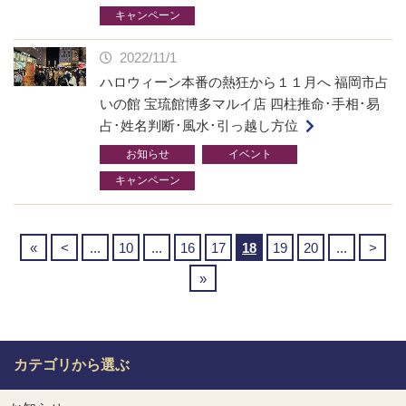
キャンペーン
2022/11/1
ハロウィーン本番の熱狂から１１月へ 福岡市占
いの館 宝琉館博多マルイ店 四柱推命･手相･易
占･姓名判断･風水･引っ越し方位
お知らせ
イベント
キャンペーン
«
<
...
10
...
16
17
18
19
20
...
>
»
カテゴリから選ぶ