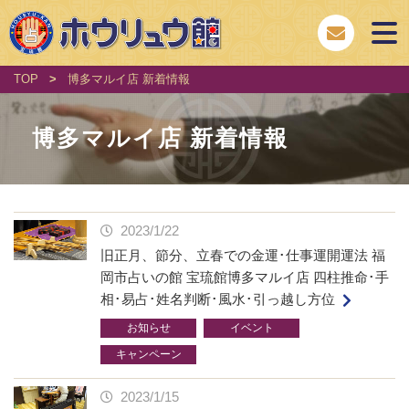
TOP
>
博多マルイ店 新着情報
博多マルイ店 新着情報
2023/1/22
旧正月、節分、立春での金運･仕事運開運法 福
岡市占いの館 宝琉館博多マルイ店 四柱推命･手
相･易占･姓名判断･風水･引っ越し方位
お知らせ
イベント
キャンペーン
2023/1/15