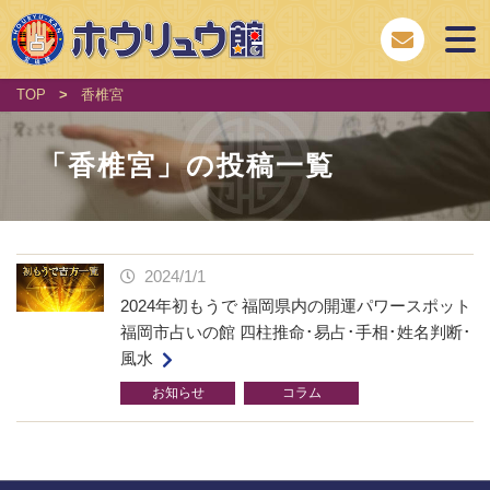
TOP
>
香椎宮
「
香椎宮
」の投稿一覧
2024/1/1
2024年初もうで 福岡県内の開運パワースポット
福岡市占いの館 四柱推命･易占･手相･姓名判断･
風水
お知らせ
コラム