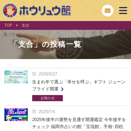
TOP
>
支合
「
支合
」の投稿一覧
2026/5/27
生まれ年で選ぶ「幸せを呼ぶ」ギフト ジューン
ブライド開運
お知らせ
2025/7/4
2025年後半の運勢を見通す開運鑑定 今年後半を
チェック 福岡市占いの館「宝琉館」手相･四柱