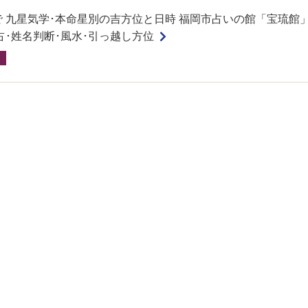
詣で 九星気学･本命星別の吉方位と日時 福岡市占いの館「宝琉館
占･姓名判断･風水･引っ越し方位