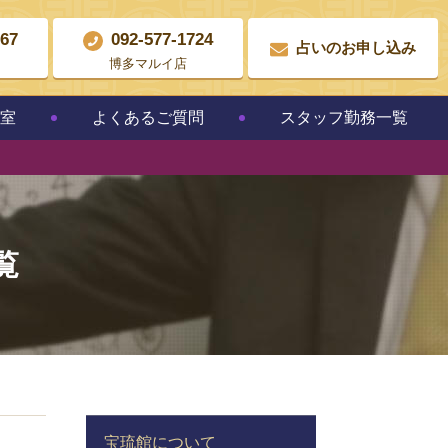
867
092-577-1724
占いのお申し込み
博多マルイ店
教室
よくあるご質問
スタッフ勤務一覧
覧
宝琉館について