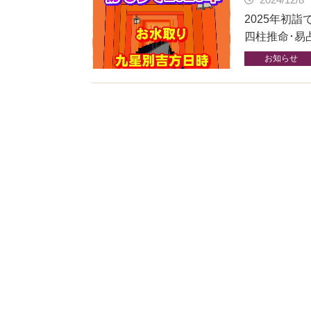
2025年初
四柱推命･易
お知らせ