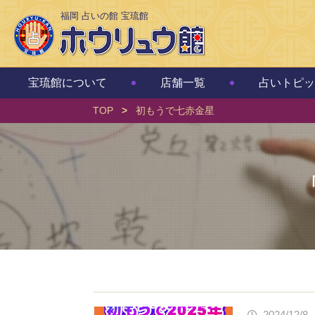
福岡 占いの館 宝琉館
宝琉館について
店舗一覧
占いトピッ
TOP
>
初もうで七赤金星
2024/12/8