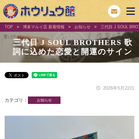
TOP
>
博多マルイ店 新着情報
>
お知らせ
>
三代目 J SOUL 
三代目 J SOUL BROTHERS 歌
詞に込めた恋愛と開運のサイン
2026年5月22日
カテゴリ
お知らせ