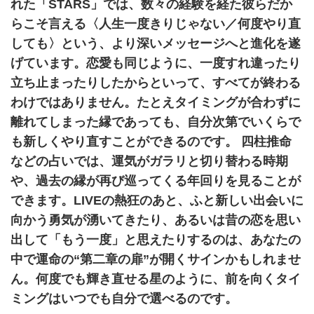
れた「STARS」では、数々の経験を経た彼らだか
らこそ言える〈人生一度きりじゃない／何度やり直
しても〉という、より深いメッセージへと進化を遂
げています。恋愛も同じように、一度すれ違ったり
立ち止まったりしたからといって、すべてが終わる
わけではありません。たとえタイミングが合わずに
離れてしまった縁であっても、自分次第でいくらで
も新しくやり直すことができるのです。 四柱推命
などの占いでは、運気がガラリと切り替わる時期
や、過去の縁が再び巡ってくる年回りを見ることが
できます。LIVEの熱狂のあと、ふと新しい出会いに
向かう勇気が湧いてきたり、あるいは昔の恋を思い
出して「もう一度」と思えたりするのは、あなたの
中で運命の“第二章の扉”が開くサインかもしれませ
ん。何度でも輝き直せる星のように、前を向くタイ
ミングはいつでも自分で選べるのです。