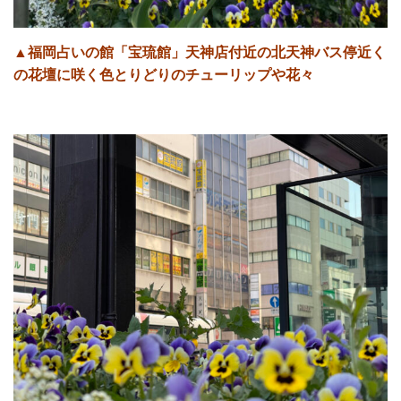
▲福岡占いの館「宝琉館」天神店付近の北天神バス停近く
の花壇に咲く色とりどりのチューリップや花々