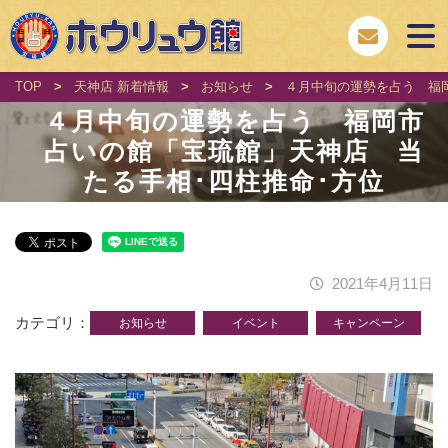
TOP
>
天神店 新着情報
>
お知らせ
>
４月中旬の運勢を占う 福
４月中旬の運勢を占う 福岡市
占いの館「宝琉館」天神店 当
たる手相･四柱推命･方位
2021年4月11日
カテゴリ
お知らせ
イベント
キャンペーン