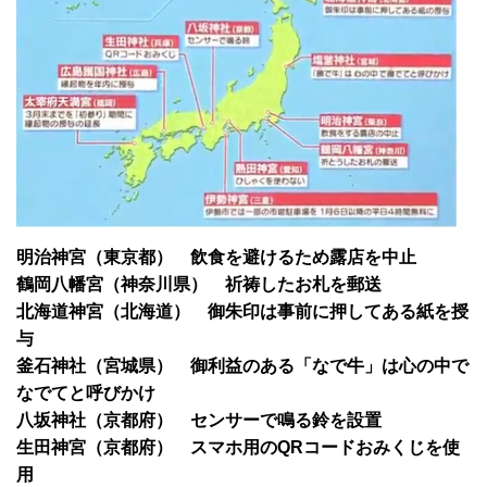
明治神宮（東京都） 飲食を避けるため露店を中止
鶴岡八幡宮（神奈川県） 祈祷したお札を郵送
北海道神宮（北海道） 御朱印は事前に押してある紙を授
与
釜石神社（宮城県） 御利益のある「なで牛」は心の中で
なでてと呼びかけ
八坂神社（京都府） センサーで鳴る鈴を設置
生田神宮（京都府） スマホ用のQRコードおみくじを使
用