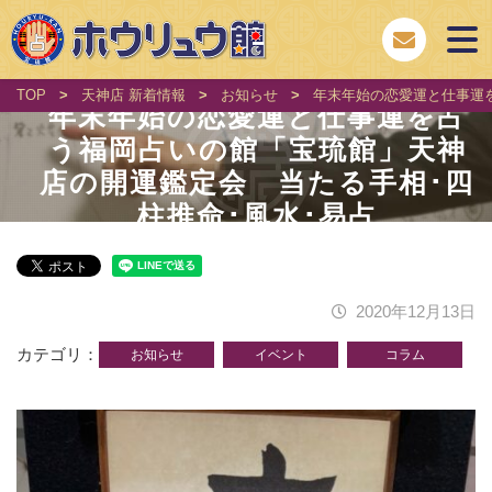
TOP
>
天神店 新着情報
>
お知らせ
>
年末年始の恋愛運と仕事運
年末年始の恋愛運と仕事運を占
う福岡占いの館「宝琉館」天神
店の開運鑑定会 当たる手相･四
柱推命･風水･易占
2020年12月13日
カテゴリ
お知らせ
イベント
コラム