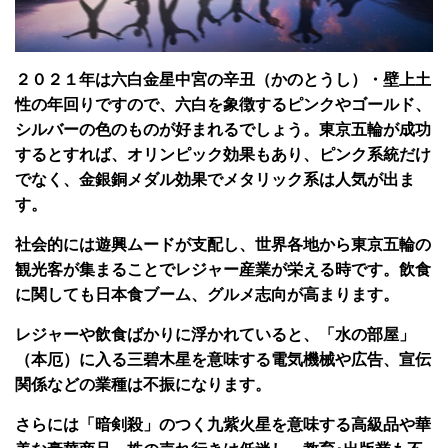
２０２１年は六白金星中宮の辛丑（かのとうし）・壁上土
性の年回りですので、六白を象徴するピンクやゴールド、
シルバーの色のものが好まれるでしょう。東京五輪が成功
するとすれば、オリンピック効果もあり、ピンク系統だけ
でなく、金銀銅メダル効果でメタリック系は人気が出ま
す。
社会的には遊興ムードが支配し、世界各地から東京五輪の
観光客が集まることでレジャー産業が栄える時です。飲食
に関しても日本食ブーム、グルメ志向が高まります。
レジャーや飲食ばかりに浮かれていると、「水の部屋」
（本厄）に入る三碧木星を意味する電気機械や広告、宣伝
関係などの業種は不振になります。
さらには「暗剣殺」のつく九紫火星を意味する高級品や華