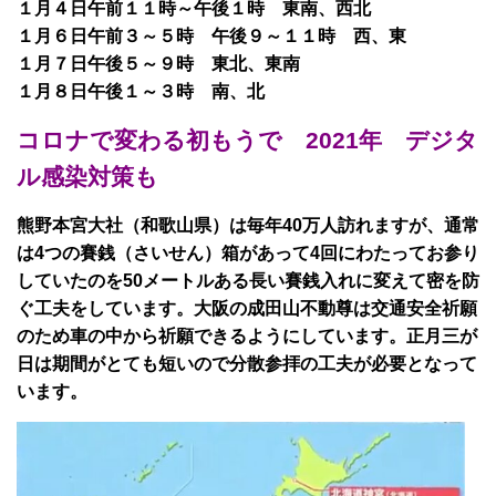
１月４日午前１１時～午後１時 東南、西北
１月６日午前３～５時 午後９～１１時 西、東
１月７日午後５～９時 東北、東南
１月８日午後１～３時 南、北
コロナで変わる初もうで 2021年 デジタ
ル感染対策も
熊野本宮大社（和歌山県）は毎年40万人訪れますが、通常
は4つの賽銭（さいせん）箱があって4回にわたってお参り
していたのを50メートルある長い賽銭入れに変えて密を防
ぐ工夫をしています。大阪の成田山不動尊は交通安全祈願
のため車の中から祈願できるようにしています。正月三が
日は期間がとても短いので分散参拝の工夫が必要となって
います。