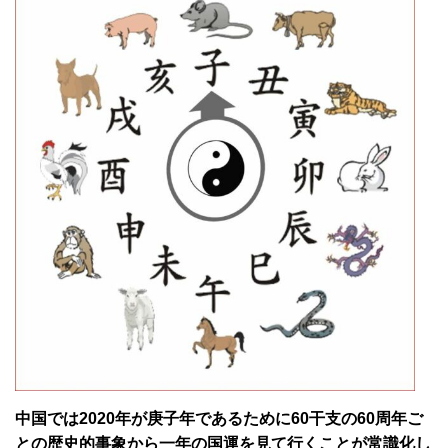
中国では2020年が庚子年であるために60干支の60周年ご
との歴史的事象から一年の国運を見て行くことが常識化し