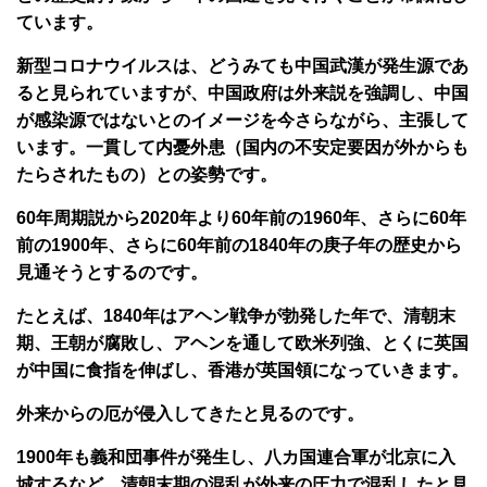
ています。
新型コロナウイルスは、どうみても中国武漢が発生源であ
ると見られていますが、中国政府は外来説を強調し、中国
が感染源ではないとのイメージを今さらながら、主張して
います。一貫して内憂外患（国内の不安定要因が外からも
たらされたもの）との姿勢です。
60年周期説から2020年より60年前の1960年、さらに60年
前の1900年、さらに60年前の1840年の庚子年の歴史から
見通そうとするのです。
たとえば、1840年はアヘン戦争が勃発した年で、清朝末
期、王朝が腐敗し、アヘンを通して欧米列強、とくに英国
が中国に食指を伸ばし、香港が英国領になっていきます。
外来からの厄が侵入してきたと見るのです。
1900年も義和団事件が発生し、八カ国連合軍が北京に入
城するなど、清朝末期の混乱が外来の圧力で混乱したと見