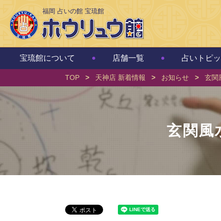
福岡 占いの館 宝琉館
宝琉館について
店舗一覧
占いトピッ
TOP
>
天神店 新着情報
>
お知らせ
>
玄関
玄関風