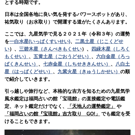
とする時期です。
日本は全国各地に良い気を発するパワースポットがあり、
祐気取り（お水取り）で開運する道がたくさんあります。
ここでは、九星気学で見る２０２１年（令和３年）の運勢
を
一白水星(いっぱくすいせい)
、
二黒土星（じこくどせ
い
）、
三碧木星（さんぺきもくせい
）、
四緑木星（しろく
もくせい）
、
五黄土星（ごおうどせい）
、
六白金星（ろっ
ぱくきんせい）
、
七赤金星（しちせききんせい）
、
八白土
星（はっぱくどせい）
、
九紫火星（きゅうしかせい）
の順
で紹介していきます。
引っ越しや旅行など、本格的な吉方を知るための九星気学
風水鑑定は福岡占いの館「宝琉館」の直接鑑定や電話鑑
定、ネット鑑定だけでなく、
「天地人の運勢鑑定」
や
「福岡占いの館『宝琉館』吉方取り GO!」
でも鑑定を受
けることもできます。