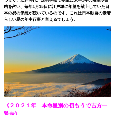
つまり、江戸時代、足利学校で冬至に来年1年の展望や吉
凶を占い、毎年1月15日に江戸城に年筮を献上していた日
本の易の伝統が続いているのです。これは日本独自の素晴
らしい易の年中行事と言えるでしょう。
《２０２１年 本命星別の初もうで吉方一
覧表》