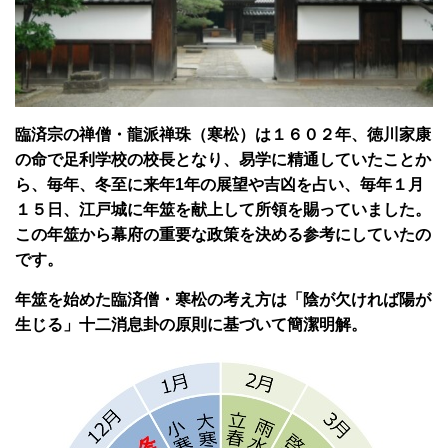
臨済宗の禅僧・龍派禅珠（寒松）は１６０２年、徳川家康
の命で足利学校の校長となり、易学に精通していたことか
ら、毎年、冬至に来年1年の展望や吉凶を占い、毎年１月
１５日、江戸城に年筮を献上して所領を賜っていました。
この年筮から幕府の重要な政策を決める参考にしていたの
です。
年筮を始めた臨済僧・寒松の考え方は「陰が欠ければ陽が
生じる」十二消息卦の原則に基づいて簡潔明解。