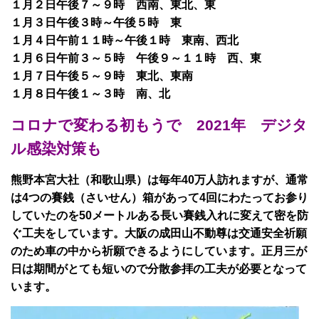
１月２日午後７～９時 西南、東北、東
１月３日午後３時～午後５時 東
１月４日午前１１時～午後１時 東南、西北
１月６日午前３～５時 午後９～１１時 西、東
１月７日午後５～９時 東北、東南
１月８日午後１～３時 南、北
コロナで変わる初もうで 2021年 デジタ
ル感染対策も
熊野本宮大社（和歌山県）は毎年40万人訪れますが、通常
は4つの賽銭（さいせん）箱があって4回にわたってお参り
していたのを50メートルある長い賽銭入れに変えて密を防
ぐ工夫をしています。大阪の成田山不動尊は交通安全祈願
のため車の中から祈願できるようにしています。正月三が
日は期間がとても短いので分散参拝の工夫が必要となって
います。