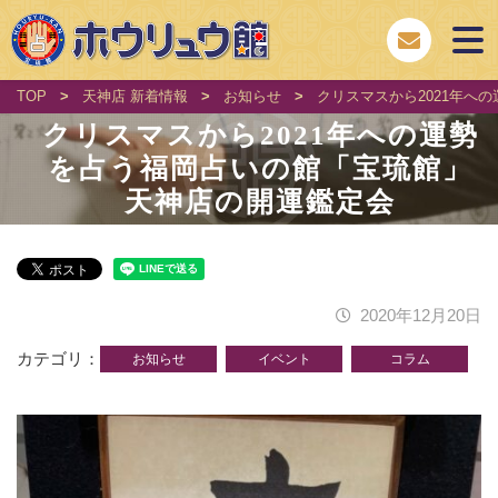
TOP
>
天神店 新着情報
>
お知らせ
>
クリスマスから2021年へ
クリスマスから2021年への運勢
を占う福岡占いの館「宝琉館」
天神店の開運鑑定会
2020年12月20日
カテゴリ
お知らせ
イベント
コラム